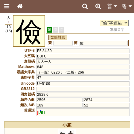
普
粵
人
儉
9
13
繁
簡
港
單讀音字
(15)
繁簡對應
繁
簡
俭
UTF-8
E5 84 89
大五碼
BBFC
倉頡碼
人人一人
Matthews
848
漢語大字典
（一版）0226；（二版）266
康熙字典
47
Unicode
U+5109
GB2312
四角號碼
2828.6
頻序 A/B
2596
2874
頻次 A/B
189
52
普通話
j
i
n
小篆