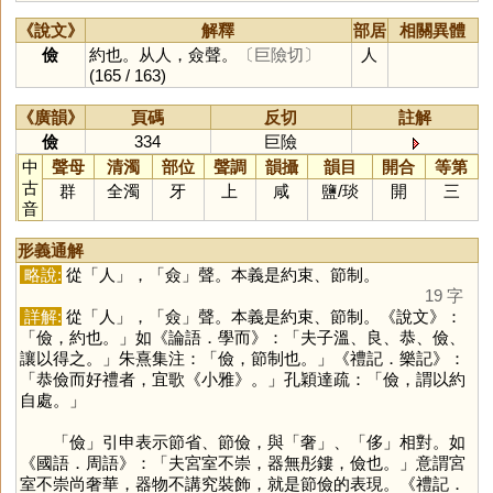
《說文》
解釋
部居
相關異體
儉
約也。从人，僉聲。
〔巨險切〕
人
(165 / 163)
《廣韻》
頁碼
反切
註解
儉
334
巨險
中
聲母
清濁
部位
聲調
韻攝
韻目
開合
等第
古
群
全濁
牙
上
咸
鹽
/
琰
開
三
音
形義通解
略說:
從「
人
」，「
僉
」聲。本義是約束、節制。
19 字
詳解:
從「
人
」，「
僉
」聲。本義是約束、節制。《說文》：
「儉，約也。」如《論語．學而》：「夫子溫、良、恭、儉、
讓以得之。」朱熹集注：「儉，節制也。」《禮記．樂記》：
「恭儉而好禮者，宜歌《小雅》。」孔穎達疏：「儉，謂以約
自處。」
「
儉
」引申表示節省、節儉，與「
奢
」、「
侈
」相對。如
《國語．周語》：「夫宮室不崇，器無彤鏤，儉也。」意謂宮
室不崇尚奢華，器物不講究裝飾，就是節儉的表現。《禮記．