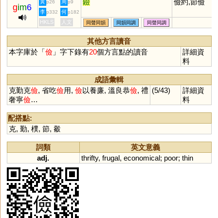
鐱
儉約,節儉
黃
周
p26
p9
g
im
6
李
何
p332
p182
HKLS
人文
同聲同韻
同韻同調
同聲同調
其他方言讀音
本字庫於「
儉
」字下錄有
20
個方言點的讀音
詳細資
料
成語彙輯
克勤克
儉
, 省吃
儉
用,
儉
以養廉, 溫良恭
儉
, 禮
(5/43)
詳細資
奢寧
儉
…
料
配搭點:
克
,
勤
,
樸
,
節
,
觳
詞類
英文意義
adj.
thrifty
,
frugal
,
economical
;
poor
;
thin