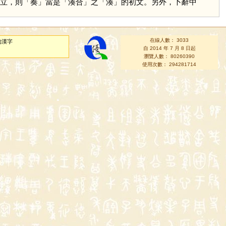
立，則「
奏
」當是「湊合」之「
湊
」的初文。另外，卜辭中
在線人數： 3033
的漢字
自 2014 年 7 月 8 日起
瀏覽人數： 80260390
使用次數： 294281714