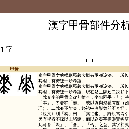
漢字甲骨部件分
1 字
1 - 1
甲骨
奏字甲骨文的構形釋義大概有兩種說法。一說以
其理，有待進一步考證。
奏字甲骨文的構形釋義大概有兩種說法。一說以
其理，有待進一步考證。現在姑且陳述二說如下
一說奏字的甲骨文從廾從夲，字象兩手（廾）持
「
夲
」。學者釋「
奏
」，或以為與祭禮有關（如
理）。二說並不衝突，祭禮中有樂舞並不奇怪，
《說文》訓「
奏
」曰︰「奏進也。」許說當為引
另有學者不採以上諸說，而以為奏字構形實象雙
此可會「
聚
」、「
會
」、「
合
」之意。其字初義