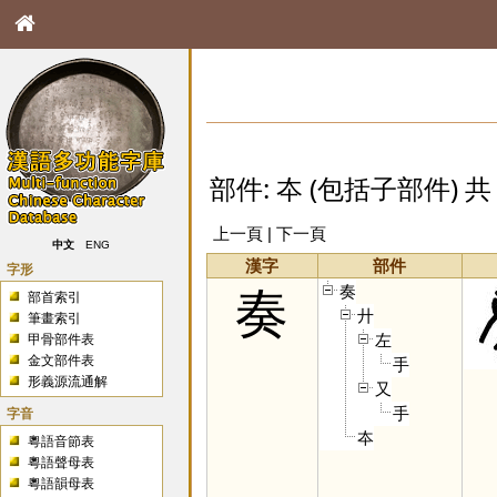
部件: 夲 (包括子部件) 共 
上一頁 | 下一頁
中文
ENG
漢字
部件
字形
奏
奏
部首索引
廾
筆畫索引
左
甲骨部件表
金文部件表
手
形義源流通解
又
手
字音
夲
粵語音節表
粵語聲母表
粵語韻母表