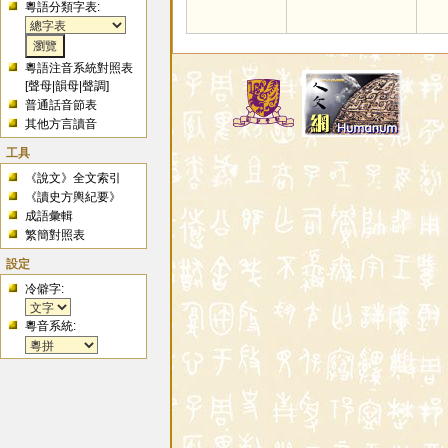
粵語分類字表:
粵語注音系統對照表
[
聲母
|
韻母
|
聲調
]
普通話音節表
其他方言讀音
工具
《說文》全文索引
《讀史方輿紀要》
成語彙輯
繁簡對照表
設定
冷僻字:
粵音系統: