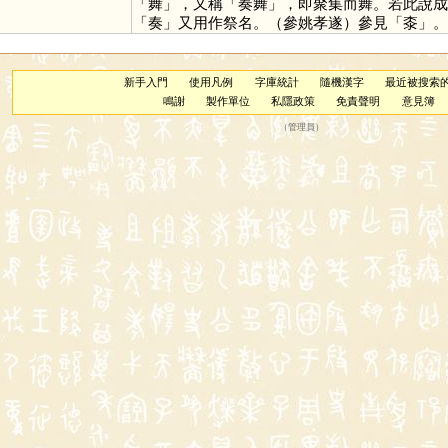
「
舞
」，又稱「奏舞」，即聚集而舞。若此說成
「
奏
」又用作祭名。（參姚孝遂）參見「
桼
」。
新手入門
使用凡例
字庫統計
隨機漢字
最近被搜索
鳴謝
製作單位
私隱政策
免責聲明
意見簿
（
管理員
）