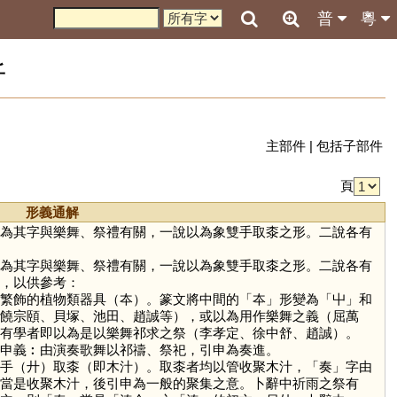
普
粵
析
主部件
|
包括子部件
頁
形義通解
為其字與樂舞、祭禮有關，一說以為象雙手取桼之形。二說各有
為其字與樂舞、祭禮有關，一說以為象雙手取桼之形。二說各有
，以供參考：
繁飾的植物類器具（夲）。篆文將中間的「
夲
」形變為「
屮
」和
饒宗頤、貝塚、池田、趙誠等），或以為用作樂舞之義（屈萬
有學者即以為是以樂舞祁求之祭（李孝定、徐中舒、趙誠）。
申義︰由演奏歌舞以祁禱、祭祀，引申為奏進。
手（廾）取桼（即木汁）。取桼者均以管收聚木汁，「
奏
」字由
當是收聚木汁，後引申為一般的聚集之意。卜辭中祈雨之祭有