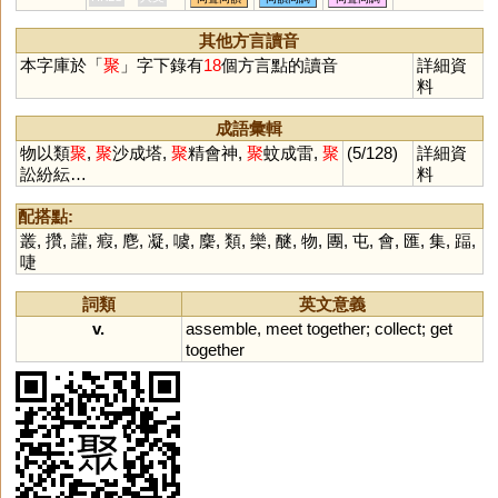
硾
怚
漵
甀
其他方言讀音
本字庫於「
聚
」字下錄有
18
個方言點的讀音
詳細資
料
成語彙輯
物以類
聚
,
聚
沙成塔,
聚
精會神,
聚
蚊成雷,
聚
(5/128)
詳細資
訟紛紜…
料
配搭點:
叢
,
攢
,
讙
,
瘕
,
麀
,
凝
,
噳
,
麇
,
類
,
欒
,
醚
,
物
,
團
,
屯
,
會
,
匯
,
集
,
踾
,
啑
詞類
英文意義
v.
assemble
,
meet
together
;
collect
;
get
together