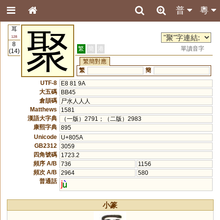
普
粵
耳
聚
128
8
繁
簡
港
單讀音字
(14)
繁簡對應
繁
簡
UTF-8
E8 81 9A
大五碼
BB45
倉頡碼
尸水人人人
Matthews
1581
漢語大字典
（一版）2791；（二版）2983
康熙字典
895
Unicode
U+805A
GB2312
3059
四角號碼
1723.2
頻序 A/B
736
1156
頻次 A/B
2964
580
普通話
j
小篆