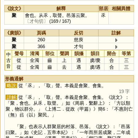
《說文》
解釋
部居
相關異體
聚
會也。从乑，取聲。邑落云聚。
乑
〔才句切〕
(169 / 167)
《廣韻》
頁碼
反切
註解
聚
260
慈庾
聚
366
才句
聲母
清濁
部位
聲調
韻攝
韻目
開合
等第
中
古
從
全濁
齒
上
遇
虞
/
麌
合
三
音
從
全濁
齒
去
遇
虞
/
遇
合
三
形義通解
略說:
從「
乑
」，「
取
」聲。本義是會聚、會集。
19 字
詳解:
從「
乑
」，「
取
」聲。本義是會聚、會集。《說文》：
「聚，會也。从乑，取聲。」如《周易．繫辭上》：「方以類
聚，物以群分。」《上博二．從政（甲篇）》簡6：「不惠則亡
（無）㠯（以）聚民。」
「
聚
」也表示人群聚居的村落、邑落。《說文》：「邑落
曰聚。」如《史記．五帝本紀》：「一年而所居成聚，二年成