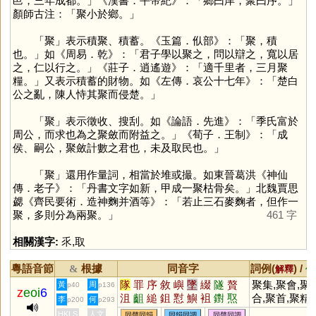
邑，三年成都。」《漢書．平帝紀》：「鄉曰庠，聚曰序。」
顏師古注：「聚小於鄉。」
「
聚
」表示積聚、積蓄。《玉篇．㐺部》：「聚，積
也。」如《周易．乾》：「君子學以聚之，問以辯之，寬以居
之，仁以行之。」《莊子．逍遙遊》：「適千里者，三月聚
糧。」又表示積蓄的財物。如《左傳．哀公十七年》：「楚白
公之亂，陳人恃其聚而侵楚。」
「
聚
」表示徵收、搜刮。如《論語．先進》：「季氏富於
周公，而求也為之聚斂而附益之。」《荀子．王制》：「成
侯、嗣公，聚斂計數之君也，未及取民也。」
「
聚
」還用作量詞，相當於堆或撮。如東晉葛洪《神仙
傳．老子》：「丹書文字如新，甲成一聚枯骨矣。」北魏賈思
勰《齊民要術．造神麴并酒等》：「若止三石麥麴者，但作一
聚，多則分為兩聚。」
461 字
相關漢字:
乑
,
取
粵語音節
根據
同音字
詞例(
) /
&
解釋
備
隊
罪
序
敘
嶼
墜
綴
隧
贅
聚集,聚會,聚
黃
周
p40
p136
z
eoi
6
沮
齟
縋
鉏
懟
鱮
袓
鑆
焣
合,聚首,聚精
李
何
p200
p293
檌
娷
垿
沀
蕞
芧
藇
諈
膇
神,凝聚,類聚
HKLS
人文
同聲同韻
同韻同調
同聲同調