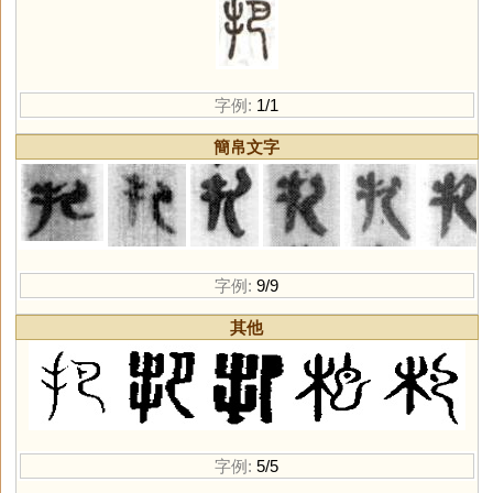
字例:
1/1
簡帛文字
字例:
9/9
其他
字例:
5/5