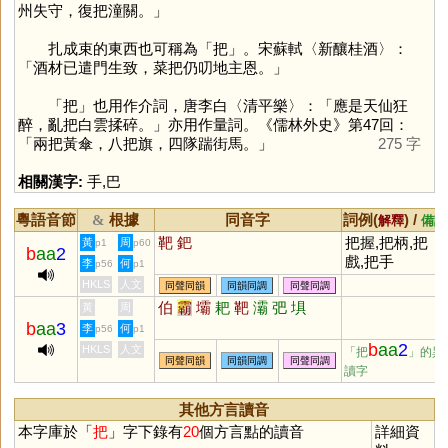
州失守，復把潼關。」
扎成束的東西也可稱為「
把
」。宋蘇軾〈新釀桂酒〉：
「酒材已遣門生致，菜把仍叨地主恩。」
「
把
」也用作介詞，唐李白〈清平樂〉：「應是天仙狂
醉，亂把白雲揉碎。」亦用作量詞。《儒林外史》第47回：
「兩把黃傘，八把旗，四隊踹街馬。」
275 字
相關漢字:
手
,
巴
粵語音節
根據
同音字
詞例(
) /
&
解釋
備註
靶
鈀
把握,把柄,把
黃
周
p1
p60
b
aa
2
戲,把手
李
何
p56
p1
HKLS
人文
同聲同韻
同韻同調
同聲同調
伯
霸
壩
耙
靶
灞
弝
埧
黃
周
b
aa
3
李
何
p56
p1
b
aa
2
HKLS
人文
「把
」的異
同聲同韻
同韻同調
同聲同調
讀字
其他方言讀音
本字庫於「
把
」字下錄有
20
個方言點的讀音
詳細資