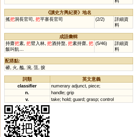
料
《讀史方輿紀要》地名
搖
把
洞長官司,
把
平寨長官司
(2/2)
詳細資
料
成語彙輯
持齋
把
素,
把
臂入林,
把
酒持螯,
把
素持齋,
把
(5/46)
詳細資
飯叫飢…
料
配搭點:
礤
,
火
,
醢
,
涴
,
菹
,
捩
詞類
英文意義
classifier
numerary
adjunct
,
piece
;
n.
handle
;
grip
v.
take
;
hold
;
guard
;
grasp
;
control