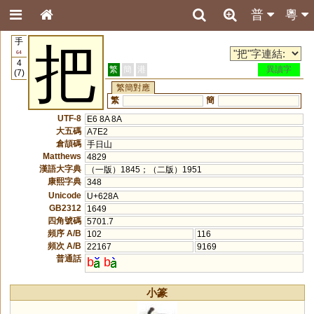
普
粵
手
把
64
4
繁
簡
港
異讀字
(7)
繁簡對應
繁
簡
UTF-8
E6 8A 8A
大五碼
A7E2
倉頡碼
手日山
Matthews
4829
漢語大字典
（一版）1845；（二版）1951
康熙字典
348
Unicode
U+628A
GB2312
1649
四角號碼
5701.7
頻序 A/B
102
116
頻次 A/B
22167
9169
普通話
b
b
小篆