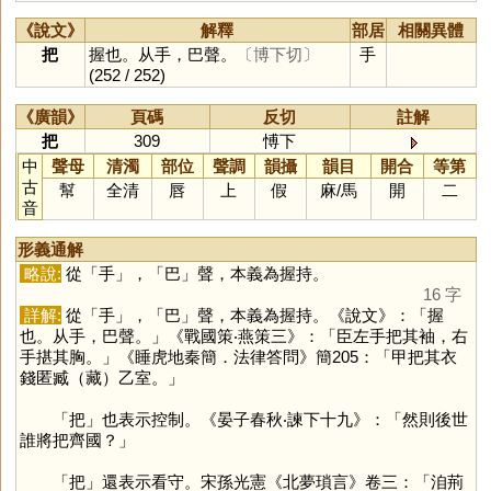
《說文》
解釋
部居
相關異體
把
握也。从手，巴聲。
〔博下切〕
手
(252 / 252)
《廣韻》
頁碼
反切
註解
把
309
愽下
中
聲母
清濁
部位
聲調
韻攝
韻目
開合
等第
古
幫
全清
唇
上
假
麻
/
馬
開
二
音
形義通解
略說:
從「
手
」，「
巴
」聲，本義為握持。
16 字
詳解:
從「
手
」，「
巴
」聲，本義為握持。《說文》：「握
也。从手，巴聲。」《戰國策‧燕策三》：「臣左手把其袖，右
手揕其胸。」《睡虎地秦簡．法律答問》簡205：「甲把其衣
錢匿臧（藏）乙室。」
「
把
」也表示控制。《晏子春秋‧諫下十九》：「然則後世
誰將把齊國？」
「
把
」還表示看守。宋孫光憲《北夢瑣言》卷三：「洎荊