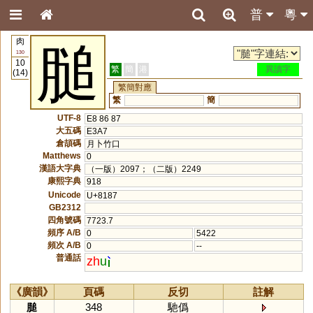
普
粵
肉
膇
130
10
繁
簡
港
異讀字
(14)
繁簡對應
繁
簡
UTF-8
E8 86 87
大五碼
E3A7
倉頡碼
月卜竹口
Matthews
0
漢語大字典
（一版）2097；（二版）2249
康熙字典
918
Unicode
U+8187
GB2312
四角號碼
7723.7
頻序 A/B
0
5422
頻次 A/B
0
--
普通話
zh
u
《廣韻》
頁碼
反切
註解
膇
348
馳僞