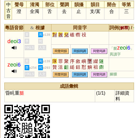
中
聲母
清濁
部位
聲調
韻攝
韻目
開合
等第
古
澄
全濁
舌
去
止
支
/
寘
合
三
音
粵語音節
根據
同音字
詞例(
) /
&
解釋
備
對
敦
兌
碓
轛
祋
黃
周
p139
d
eoi
3
李
何
z
eoi
6
HKLS
人文
「膇
」的
同聲同韻
同韻同調
同聲同調
異讀字
隊
罪
聚
序
敘
嶼
墜
綴
隧
黃
周
p139
z
eoi
6
贅
沮
齟
縋
鉏
懟
鱮
袓
鑆
李
何
p254
p293
焣
檌
娷
垿
沀
蕞
芧
藇
諈
HKLS
人文
腳腫
同聲同韻
同韻同調
同聲同調
硾
甀
怚
漵
成語彙輯
昏眊重
膇
(1/1)
詳細資
料