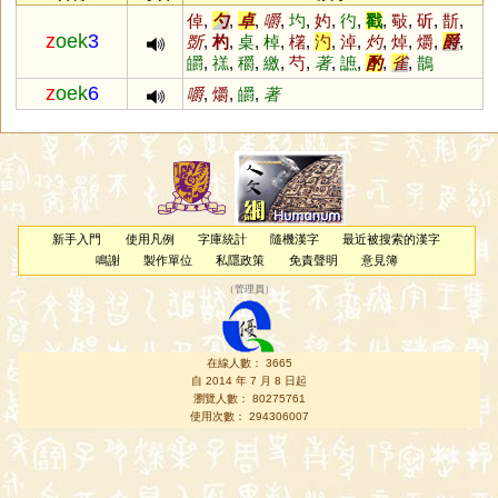
倬
,
勺
,
卓
,
嚼
,
圴
,
妁
,
彴
,
戳
,
斀
,
斫
,
斮
,
z
oek
3
斲
,
杓
,
桌
,
棹
,
櫡
,
汋
,
淖
,
灼
,
焯
,
爝
,
爵
,
皭
,
禚
,
穱
,
繳
,
芍
,
著
,
謶
,
酌
,
雀
,
鵲
z
oek
6
嚼
,
爝
,
皭
,
著
新手入門
使用凡例
字庫統計
隨機漢字
最近被搜索的漢字
鳴謝
製作單位
私隱政策
免責聲明
意見簿
（
管理員
）
在線人數： 3665
自 2014 年 7 月 8 日起
瀏覽人數： 80275761
使用次數： 294306007