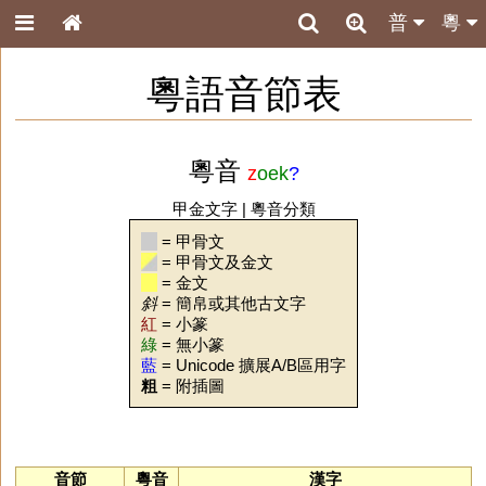
普
粵
粵語音節表
粵音
z
oek
?
甲金文字
|
粵音分類
= 甲骨文
= 甲骨文及金文
= 金文
斜
= 簡帛或其他古文字
紅
= 小篆
綠
= 無小篆
藍
= Unicode 擴展A/B區用字
粗
= 附插圖
音節
粵音
漢字