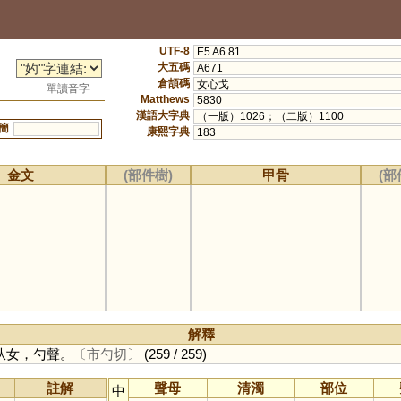
UTF-8
E5 A6 81
大五碼
A671
倉頡碼
女心戈
單讀音字
Matthews
5830
漢語大字典
（一版）1026；（二版）1100
簡
康熙字典
183
金文
(部件樹)
甲骨
(部
解釋
从女，勺聲。
〔市勺切〕
(259 / 259)
註解
聲母
清濁
部位
中