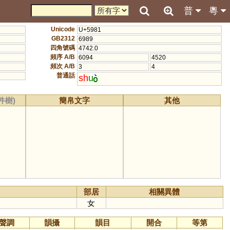
普
粵
Unicode
U+5981
GB2312
6989
四角號碼
4742.0
頻序 A/B
6094
4520
頻次 A/B
3
4
普通話
sh
u
件樹)
簡帛文字
其他
部居
相關異體
女
聲調
韻攝
韻目
開合
等第