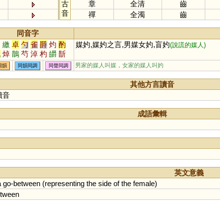
古
章
全清
齒
音
禪
全濁
齒
同音字
桌
繳
卓
勺
雀
爵
灼
酌
媒妁,媒妁之言,男媒女妁,盲妁
(說謊的媒人)
戳
焯
鵲
芍
淖
杓
皭
斮
斫
斲
爝
穱
彴
櫡
禚
圴
男家的媒人叫媒，女家的媒人叫妁
同韻
同韻同調
同聲同調
斀
棹
謶
其他方言讀音
讀音
成語彙輯
英文意義
a
go
-
between
(
representing
the
side
of
the
female
)
tween