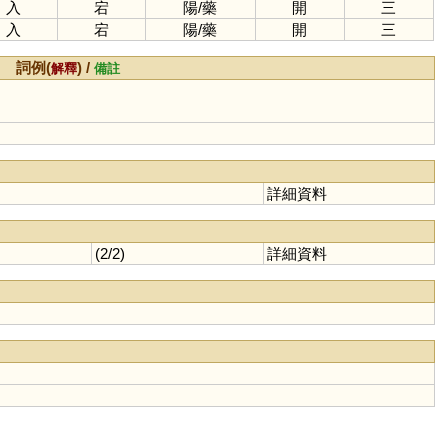
入
宕
陽
/
藥
開
三
入
宕
陽
/
藥
開
三
詞例(
) /
解釋
備註
詳細資料
(2/2)
詳細資料