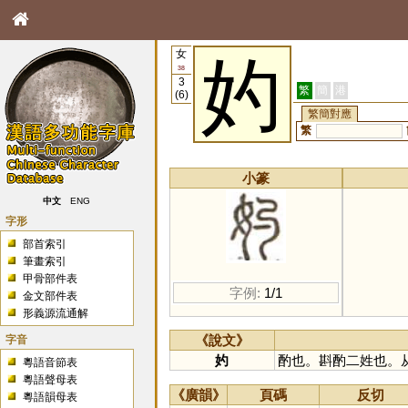
女
妁
38
3
繁
簡
港
(6)
繁簡對應
繁
小篆
中文
ENG
字形
部首索引
筆畫索引
甲骨部件表
字例:
1/1
金文部件表
形義源流通解
字音
《說文》
妁
酌也。斟酌二姓也。
粵語音節表
粵語聲母表
《廣韻》
頁碼
反切
粵語韻母表