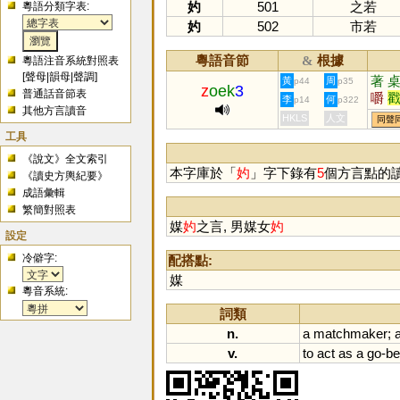
妁
501
之若
粵語分類字表:
妁
502
市若
粵語音節
根據
&
粵語注音系統對照表
[
聲母
|
韻母
|
聲調
]
著
黃
周
p44
p35
z
oek
3
普通話音節表
嚼
李
何
p14
p322
其他方言讀音
倬
HKLS
人文
同聲
汋
工具
《說文》全文索引
本字庫於「
妁
」字下錄有
5
個方言點的
《讀史方輿紀要》
成語彙輯
繁簡對照表
媒
妁
之言, 男媒女
妁
設定
冷僻字:
配搭點:
媒
粵音系統:
詞類
n.
a
matchmaker
;
v.
to
act
as
a
go
-
be