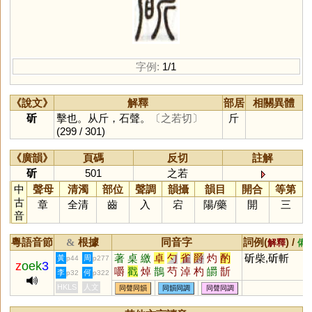
字例:
1/1
《說文》
解釋
部居
相關異體
斫
擊也。从斤，石聲。
〔之若切〕
斤
(299 / 301)
《廣韻》
頁碼
反切
註解
斫
501
之若
中
聲母
清濁
部位
聲調
韻攝
韻目
開合
等第
古
章
全清
齒
入
宕
陽
/
藥
開
三
音
粵語音節
根據
同音字
詞例(
) /
&
解釋
備
著
桌
繳
卓
勺
雀
爵
灼
酌
斫柴,斫斬
黃
周
p44
p277
z
oek
3
嚼
戳
焯
鵲
芍
淖
杓
皭
斮
李
何
p32
p322
倬
妁
斲
爝
穱
彴
櫡
禚
圴
HKLS
人文
同聲同韻
同韻同調
同聲同調
汋
斀
棹
謶