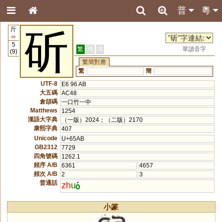
普
粵
斤
斫
69
5
繁
簡
港
單讀音字
(9)
繁簡對應
繁
簡
UTF-8
E6 96 AB
大五碼
AC48
倉頡碼
一口竹一中
Matthews
1254
漢語大字典
（一版）2024；（二版）2170
康熙字典
407
Unicode
U+65AB
GB2312
7729
四角號碼
1262.1
頻序 A/B
6361
4657
頻次 A/B
2
3
普通話
zh
u
小篆