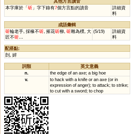
其他方言讀音
本字庫於「
斫
」字下錄有
7
個方言點的讀音
詳細資
料
成語彙輯
斫
輪老手, 採椽不
斫
, 摧花
斫
柳,
斫
雕為樸, 大
(5/19)
詳細資
匠不
斫
…
料
配搭點:
剆
,
婩
詞類
英文意義
n.
the
edge
of
an
axe
;
a
big
hoe
v.
to
hack
with
a
knife
or
an
axe
(
or
in
expression
of
anger
);
to
attack
;
to
strike
;
to
cut
with
a
sword
;
to
chop