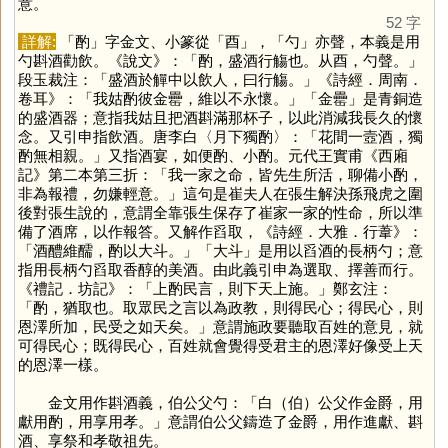
意。
52 字
詳解:
「
酌
」字金文、小篆從「
酉
」，「
勺
」亦聲，本義是用
勺斟酒勸飲。《說文》：「酌，盛酒行觴也。从酉，勺聲。」
段玉裁注：「盛酒於觶中以飲人，曰行觴。」《詩經．周南．
卷耳》：「我姑酌彼金罍，維以不永懷。」「金罍」是青銅造
的盛酒器；意指我姑且把酒斟滿那杯子，以此消減我長久的懷
念。又引申指飲酒。唐李白〈月下獨酌〉：「花間一壼酒，獨
酌無相親。」又指酒宴，如便酌、小酌。元代王實甫《西廂
記》第二本第三折：「我一家之命，皆先生所活，聊備小酌，
非為報禮，勿嫌輕意。」這句是崔夫人在張生解決孫飛虎之圍
後對張生說的，意謂全靠張生保存了崔家一家的性命，所以準
備了酒席，以作報答。又解作舀取，《詩經．大雅．行葦》：
「酒醴維醹，酌以大斗。」「大斗」是用以舀酒的長柄勺；意
指用長柄勺舀取香醇的美酒。由此義引申為選取、擇善而行。
《禮記．坊記》：「上酌民言，則下天上施。」鄭玄注：
「酌，猶取也。取眾民之言以為政教，則得民心；得民心，則
恩澤所加，民受之如天矣。」意謂施政要聽取百姓的意見，就
可得民心；既得民心，百姓就會覺得受君主的恩澤好像受上天
的恩澤一樣。
金文用作斟酒義，伯公父勺：「白（伯）公父作金爵，用
獻用酌，用享用孝。」意謂伯公父鑄造了金爵，用作進獻、斟
酒、享祭和孝敬祖先。