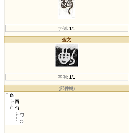
字例:
1/1
金文
字例:
1/1
(部件樹)
酌
酉
勺
勹
◎