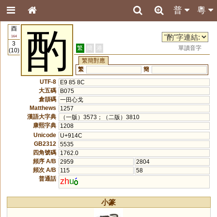
普
粵
酉
酌
164
3
繁
簡
港
單讀音字
(10)
繁簡對應
繁
簡
UTF-8
E9 85 8C
大五碼
B075
倉頡碼
一田心戈
Matthews
1257
漢語大字典
（一版）3573；（二版）3810
康熙字典
1208
Unicode
U+914C
GB2312
5535
四角號碼
1762.0
頻序 A/B
2959
2804
頻次 A/B
115
58
普通話
zh
u
小篆