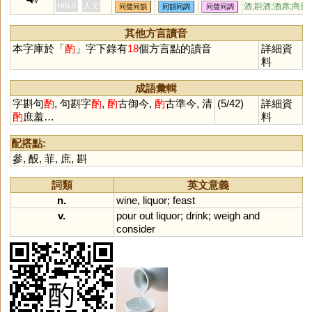
妁
斫
斲
爝
棹
彴
櫡
禚
汋
酌減,自酌,斟
HKLS
人文
酒;斟酒;酒席;商量
同聲同韻
同韻同調
同聲同調
圴
斀
穱
謶
其他方言讀音
本字庫於「
酌
」字下錄有
18
個方言點的讀音
詳細資
料
成語彙輯
字斟句
酌
, 句斟字
酌
,
酌
古御今,
酌
古準今, 清
(5/42)
詳細資
酌
庶羞…
料
配搭點:
參
,
酘
,
菲
,
庶
,
斟
詞類
英文意義
n.
wine
,
liquor
;
feast
v.
pour
out
liquor
;
drink
;
weigh
and
consider