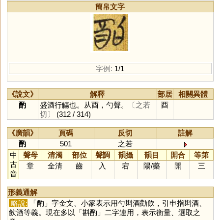
簡帛文字
字例:
1/1
《說文》
解釋
部居
相關異體
酌
盛酒行觴也。从酉，勺聲。
〔之若
酉
切〕
(312 / 314)
《廣韻》
頁碼
反切
註解
酌
501
之若
中
聲母
清濁
部位
聲調
韻攝
韻目
開合
等第
古
章
全清
齒
入
宕
陽
/
藥
開
三
音
形義通解
略說:
「
酌
」字金文、小篆表示用勺斟酒勸飲，引申指斟酒、
飲酒等義。現在多以「斟酌」二字連用，表示衡量、選取之