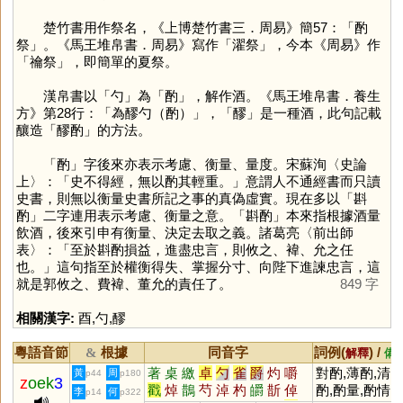
楚竹書用作祭名，《上博楚竹書三．周易》簡57：「酌
祭」。《馬王堆帛書．周易》寫作「濯祭」，今本《周易》作
「禴祭」，即簡單的夏祭。
漢帛書以「
勺
」為「
酌
」，解作酒。《馬王堆帛書．養生
方》第28行：「為醪勺（酌）」，「
醪
」是一種酒，此句記載
釀造「醪酌」的方法。
「
酌
」字後來亦表示考慮、衡量、量度。宋蘇洵〈史論
上〉：「史不得經，無以酌其輕重。」意謂人不通經書而只讀
史書，則無以衡量史書所記之事的真偽虛實。現在多以「斟
酌」二字連用表示考慮、衡量之意。「斟酌」本來指根據酒量
飲酒，後來引申有衡量、決定去取之義。諸葛亮〈前出師
表〉：「至於斟酌損益，進盡忠言，則攸之、褘、允之任
也。」這句指至於權衡得失、掌握分寸、向陛下進諫忠言，這
就是郭攸之、費褘、董允的責任了。
849 字
相關漢字:
酉
,
勺
,
醪
粵語音節
根據
同音字
詞例(
) /
&
解釋
備
著
桌
繳
卓
勺
雀
爵
灼
嚼
對酌,薄酌,清
黃
周
p44
p180
z
oek
3
戳
焯
鵲
芍
淖
杓
皭
斮
倬
酌,酌量,酌情,
李
何
p14
p322