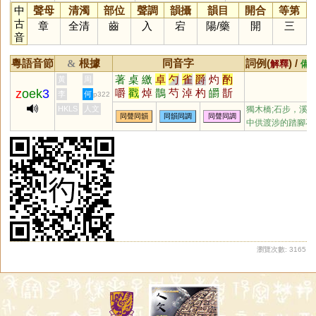
中
聲母
清濁
部位
聲調
韻攝
韻目
開合
等第
古
章
全清
齒
入
宕
陽
/
藥
開
三
音
粵語音節
根據
同音字
詞例(
) /
&
解釋
備
著
桌
繳
卓
勺
雀
爵
灼
酌
黃
周
z
oek
3
嚼
戳
焯
鵲
芍
淖
杓
皭
斮
李
何
p322
倬
妁
斫
斲
爝
圴
斀
櫡
禚
HKLS
人文
獨木橋;石步，溪
同聲同韻
同韻同調
同聲同調
穱
汋
謶
棹
中供渡涉的踏腳石
瀏覽次數: 3165