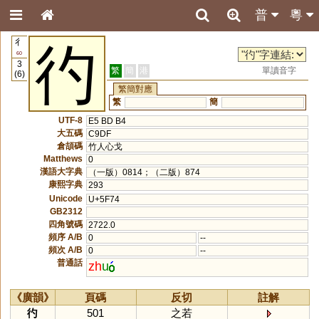
普
粵
彳
彴
60
3
繁
簡
港
單讀音字
(6)
繁簡對應
繁
簡
UTF-8
E5 BD B4
大五碼
C9DF
倉頡碼
竹人心戈
Matthews
0
漢語大字典
（一版）0814；（二版）874
康熙字典
293
Unicode
U+5F74
GB2312
四角號碼
2722.0
頻序 A/B
0
--
頻次 A/B
0
--
普通話
zh
u
《廣韻》
頁碼
反切
註解
彴
501
之若