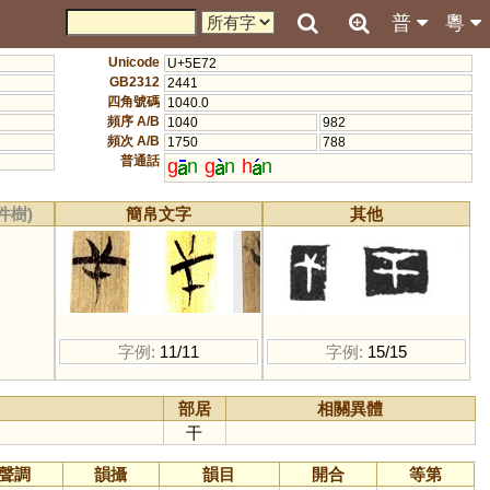
普
粵
Unicode
U+5E72
GB2312
2441
四角號碼
1040.0
頻序 A/B
1040
982
頻次 A/B
1750
788
普通話
g
n
g
n
h
n
件樹)
簡帛文字
其他
字例:
11/11
字例:
15/15
部居
相關異體
干
聲調
韻攝
韻目
開合
等第