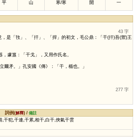
平
山
寒
/
寒
開
一
43 字
意，是「
攼
」、「
扞
」、「
捍
」的初文，毛公鼎：「干(扞)吾(禦)王
器，豦簋：「干戈」，又用作氏名。
立爾矛。」孔安國《傳》：「干，楯也。」
277 字
詞例(
) /
解釋
備註
請,干犯,干連,干累,相干,白干,俠氣干雲