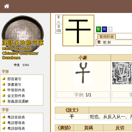
干
干
51
0
繁
簡
港
(3)
繁簡對應
繁
乾
幹
小篆
中文
ENG
字形
部首索引
筆畫索引
甲骨部件表
字例:
1/1
金文部件表
形義源流通解
字音
《說文》
干
犯也。从反入从一。
粵語音節表
粵語聲母表
《廣韻》
頁碼
反切
粵語韻母表