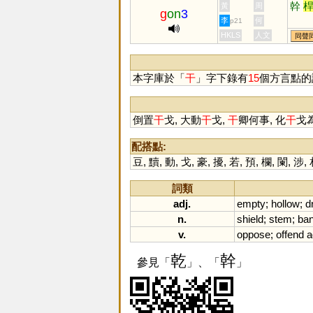
幹
黃
周
g
on
3
李
何
p21
HKLS
人文
同聲
本字庫於「
干
」字下錄有
15
個方言點的
倒置
干
戈, 大動
干
戈,
干
卿何事, 化
干
戈
配搭點:
豆
,
黷
,
動
,
戈
,
豪
,
擾
,
若
,
預
,
欄
,
闌
,
涉
,
詞類
adj.
empty
;
hollow
;
d
n.
shield
;
stem
;
ba
v.
oppose
;
offend
a
乾
幹
參見「
」、「
」