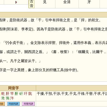
古
見
全清
牙
音
盾牌，是防衛武器，故「
干
」引申有捍衛之意，是「
捍
」的初文。
盾牌(郭沫若、李孝定)。因為干是防衛武器，故「
干
」引申有捍衛之
：「弜令戍干衛」。金文除表示捍禦、捍衛外，還用作本義，表示兵
，或謂之干。關西謂之盾。」《書．牧誓》：「稱爾戈，比爾干，
一。凡干之屬皆从干。」
字是一字之異體，象上部分叉的狩獵工具(徐中舒)。
同音字
桿
乾
肝
竿
酐
矸
玕
阬
干擾,干預,干涉,干支,干戈,干祿,干譽,干求,干
虷
漧
鳱
汻
同韻
同韻同調
同聲同調