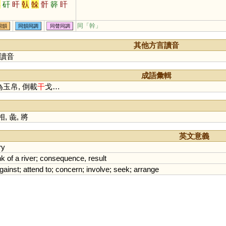
桿
矸
旰
倝
榦
骭
簳
盰
同「
幹
」
同韻
同韻同調
同聲同調
其他方言讀音
讀音
成語彙輯
為玉帛, 倒載
干
戈…
相
,
彘
,
將
英文意義
ry
nk
of
a
river
;
consequence
,
result
gainst
;
attend
to
;
concern
;
involve
;
seek
;
arrange