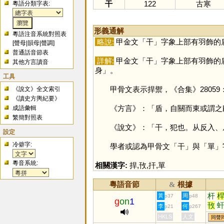
干
122
古寒
粵語分類字表:
形義通解
粵語注音系統對照表
略說:
甲金文「
干
」字象上部有羽飾的
[
聲母
|
韻母
|
聲調
]
普通話音節表
詳解:
甲金文「
干
」字象上部有羽飾的
其他方言讀音
身」。
工具
甲骨文表示捍禦，《合集》28059
《說文》全文索引
《讀史方輿紀要》
《方言》：「盾，自關而東或謂之瞂
成語彙輯
繁簡對照表
《說文》：「干，犯也。从反入、从
設定
冷僻字:
學者或認為甲骨文「
干
」與「
單
」
粵音系統:
相關漢字:
捍
,
攼
,
扞
,
單
粵語音節
根據
&
杆
黃
周
p37
p48
g
on
1
攼
李
何
p21
p267
HKLS
人文
同聲