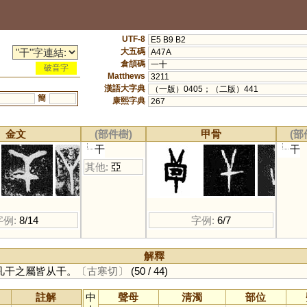
UTF-8
E5 B9 B2
大五碼
A47A
倉頡碼
一十
破音字
Matthews
3211
漢語大字典
（一版）0405；（二版）441
簡
康熙字典
267
金文
(部件樹)
甲骨
(部
干
干
其他:
亞
字例:
8/14
字例:
6/7
解釋
凡干之屬皆从干。
〔古寒切〕
(50 / 44)
註解
中
聲母
清濁
部位