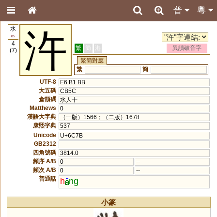
普
粵
水
汻
85
4
繁
簡
港
異讀破音字
(7)
繁簡對應
繁
簡
UTF-8
E6 B1 BB
大五碼
CB5C
倉頡碼
水人十
Matthews
0
漢語大字典
（一版）1566；（二版）1678
康熙字典
537
Unicode
U+6C7B
GB2312
四角號碼
3814.0
頻序 A/B
0
--
頻次 A/B
0
--
普通話
h
ng
小篆