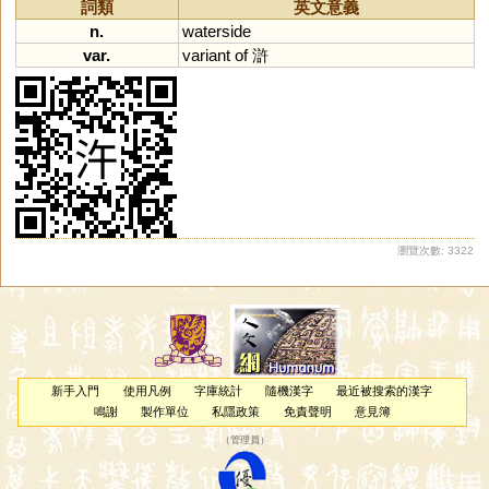
詞類
英文意義
n.
waterside
var.
variant
of
滸
瀏覽次數: 3322
新手入門
使用凡例
字庫統計
隨機漢字
最近被搜索的漢字
鳴謝
製作單位
私隱政策
免責聲明
意見簿
（
管理員
）