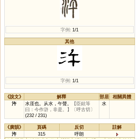
字例:
1/1
其他
字例:
1/1
《說文》
解釋
部居
相關異體
汻
水厓也。从水，午聲。
【臣鉉等
水
曰：今作滸，非是。】
〔呼古切〕
(232 / 231)
《廣韻》
頁碼
反切
註解
汻
315
呼朗