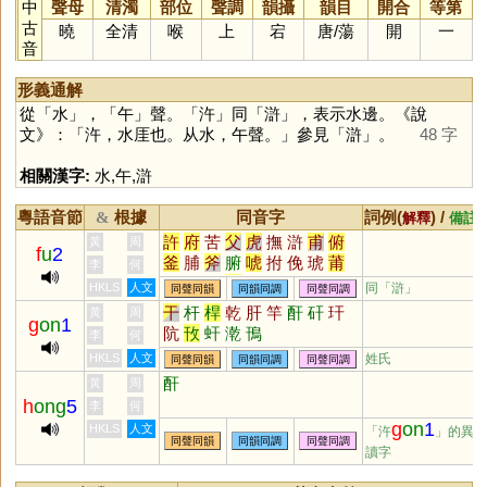
中
聲母
清濁
部位
聲調
韻攝
韻目
開合
等第
古
曉
全清
喉
上
宕
唐
/
蕩
開
一
音
形義通解
從「
水
」，「
午
」聲。「
汻
」同「
滸
」，表示水邊。《說
文》：「汻，水厓也。从水，午聲。」參見「
滸
」。
48 字
相關漢字:
水
,
午
,
滸
粵語音節
根據
同音字
詞例(
) /
&
解釋
備註
許
府
苦
父
虎
撫
滸
甫
俯
黃
周
f
u
2
釜
脯
斧
腑
唬
拊
俛
琥
莆
李
何
滏
楛
黼
簠
頫
蚥
暊
殕
柎
HKLS
人文
同「
滸
」
同聲同韻
同韻同調
同聲同調
嘸
蜅
軵
郙
弣
干
杆
桿
乾
肝
竿
酐
矸
玕
黃
周
g
on
1
阬
攼
虷
漧
鳱
李
何
HKLS
人文
姓氏
同聲同韻
同韻同調
同聲同調
酐
黃
周
h
ong
5
李
何
g
on
1
HKLS
人文
「汻
」的異
同聲同韻
同韻同調
同聲同調
讀字