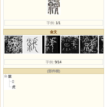
字例:
1/1
金文
字例:
9/14
(部件樹)
虩
𡭴
虎