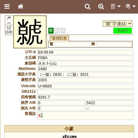
普
粵
虍
虩
141
12
繁
簡
港
異讀字
(18)
繁簡對應
繁
簡
UTF-8
E8 99 A9
大五碼
F0BA
倉頡碼
火火卜心山
Matthews
2480
漢語大字典
（一版）2830；（二版）3021
康熙字典
1003
Unicode
U+8669
GB2312
四角號碼
9291.7
頻序 A/B
0
5422
頻次 A/B
0
--
普通話
x
小篆