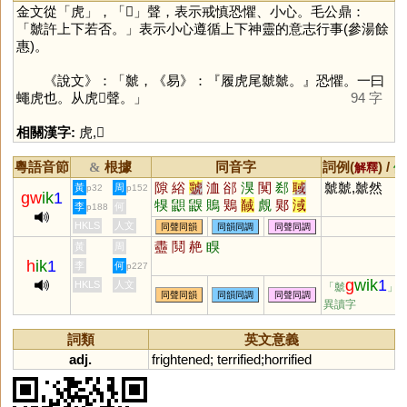
金文從「
虎
」，「
𡭴
」聲，表示戒慎恐懼、小心。毛公鼎：
「虩許上下若否。」表示小心遵循上下神靈的意志行事(參湯餘
惠)。
《說文》：「虩，《易》：『履虎尾虩虩。』恐懼。一曰
蠅虎也。从虎𡭴聲。」
94 字
相關漢字:
虎
,
𡭴
粵語音節
根據
同音字
詞例(
) /
&
解釋
備
隙
綌
虢
洫
郤
湨
闃
郄
聝
虩虩,虩然
黃
周
p32
p152
gw
ik
1
犑
鼰
鼳
鵙
鶪
馘
覤
郹
淢
李
何
p188
殈
狊
侐
HKLS
人文
同聲同韻
同韻同調
同聲同調
衋
鬩
赩
瞁
黃
周
h
ik
1
李
何
p227
g
wik
1
HKLS
人文
「虩
」
同聲同韻
同韻同調
同聲同調
異讀字
詞類
英文意義
adj.
frightened
;
terrified
;
horrified