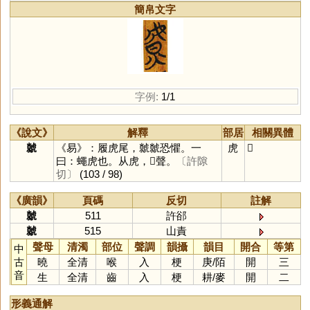
簡帛文字
字例:
1/1
《說文》
解釋
部居
相關異體
虩
《易》：履虎尾，虩虩恐懼。一
虎
𧈅
曰：蠅虎也。从虎，𡮂聲。
〔許隙
切〕
(103 / 98)
《廣韻》
頁碼
反切
註解
虩
511
許郤
虩
515
山責
聲母
清濁
部位
聲調
韻攝
韻目
開合
等第
中
古
曉
全清
喉
入
梗
庚
/
陌
開
三
音
生
全清
齒
入
梗
耕
/
麥
開
二
形義通解