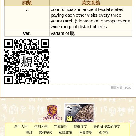
詞類
英文意義
v.
court
officials
in
ancient
feudal
states
paying
each
other
visits
every
three
years
(
arch
.);
to
scan
or
to
scope
over
a
wide
range
of
distant
objects
var.
variant
of
眺
瀏覽次數: 3003
新手入門
使用凡例
字庫統計
隨機漢字
最近被搜索的漢字
鳴謝
製作單位
私隱政策
免責聲明
意見簿