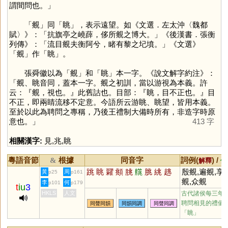
謂間問也。」
「
覜
」同「
眺
」，表示遠望。如《文選．左太沖〈魏都
賦〉》：「抗旗亭之嶢薛，侈所覜之博大。」《後漢書．張衡
列傳》：「流目覜夫衡阿兮，睹有黎之圮墳。」《文選》
「
覜
」作「
眺
」。
張舜徽以為「
覜
」和「
眺
」本一字。《說文解字約注》：
「覜、眺音同，蓋本一字。覜之初訓，當以游視為本義。許
云：『覜，視也。』此舊詁也。目部：『眺，目不正也。』目
不正，即兩睛流移不定意。今語所云游眺、眺望，皆用本義。
至於以此為聘問之專稱，乃後王禮制大備時所有，非造字時原
意也。」
413 字
相關漢字:
見
,
兆
,
眺
粵語音節
根據
同音字
詞例(
) /
&
解釋
備
跳
眺
糶
頫
朓
艞
脁
絩
趒
殷覜,遍覜,享
黃
周
p25
p161
覜,众覜
李
何
p101
p179
t
iu
3
HKLS
人文
古代諸侯每三年
聘問相見的禮儀;
同聲同韻
同韻同調
同聲同調
「
眺
」