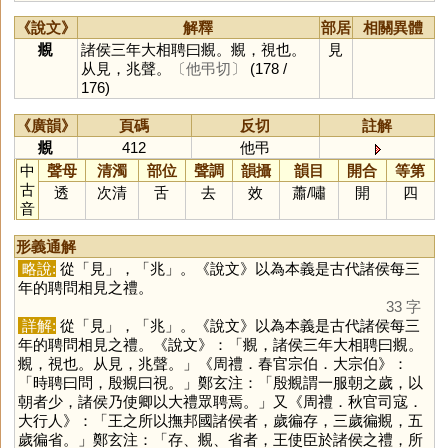
《說文》
解釋
部居
相關異體
覜
諸侯三年大相聘曰覜。覜，視也。
見
从見，兆聲。
〔他弔切〕
(178 /
176)
《廣韻》
頁碼
反切
註解
覜
412
他弔
中
聲母
清濁
部位
聲調
韻攝
韻目
開合
等第
古
透
次清
舌
去
效
蕭
/
嘯
開
四
音
形義通解
略說:
從「
見
」，「
兆
」。《說文》以為本義是古代諸侯每三
年的聘問相見之禮。
33 字
詳解:
從「
見
」，「
兆
」。《說文》以為本義是古代諸侯每三
年的聘問相見之禮。《說文》：「覜，諸侯三年大相聘曰覜。
覜，視也。从見，兆聲。」《周禮．春官宗伯．大宗伯》：
「時聘曰問，殷覜曰視。」鄭玄注：「殷覜謂一服朝之歲，以
朝者少，諸侯乃使卿以大禮眾聘焉。」又《周禮．秋官司寇．
大行人》：「王之所以撫邦國諸侯者，歲徧存，三歲徧覜，五
歲徧省。」鄭玄注：「存、覜、省者，王使臣於諸侯之禮，所