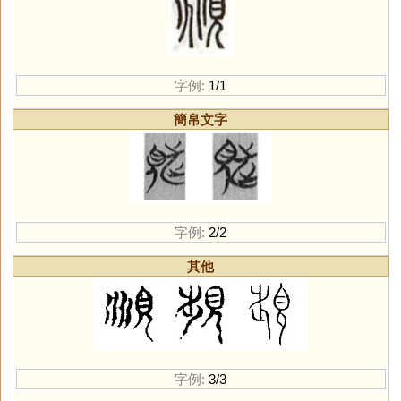
字例:
1/1
簡帛文字
字例:
2/2
其他
字例:
3/3