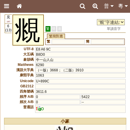
普
粵
見
覜
147
6
繁
簡
港
單讀音字
(13)
繁簡對應
繁
簡
UTF-8
E8 A6 9C
大五碼
B8D0
倉頡碼
中一山人山
Matthews
6290
漢語大字典
（一版）3668；（二版）3910
康熙字典
1063
Unicode
U+899C
GB2312
四角號碼
3611.6
頻序 A/B
0
5422
頻次 A/B
0
--
普通話
t
i
o
小篆