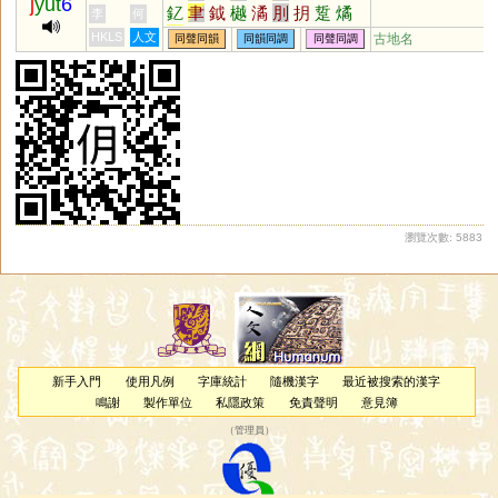
j
yut
6
釔
聿
鉞
樾
潏
刖
抈
踅
燏
李
何
遹
噦
爇
矞
玥
鷸
乚
狘
鴥
HKLS
人文
古地名
同聲同韻
同韻同調
同聲同調
驈
鳦
泧
瞲
戉
軏
泬
僪
欥
芛
蚎
袕
瀏覽次數: 5883
新手入門
使用凡例
字庫統計
隨機漢字
最近被搜索的漢字
鳴謝
製作單位
私隱政策
免責聲明
意見簿
（
管理員
）