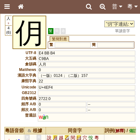
普
粵
人
仴
9
4
繁
簡
港
單讀音字
(6)
繁簡對應
繁
簡
UTF-8
E4 BB B4
大五碼
C9BA
倉頡碼
人月
Matthews
0
漢語大字典
（一版）0124；（二版）157
康熙字典
22
Unicode
U+4EF4
GB2312
四角號碼
2722.0
頻序 A/B
0
--
頻次 A/B
0
--
普通話
w
n
粵語音節
根據
同音字
詞例(
) /
&
解釋
備註
說
月
越
乙
閱
曰
穴
悅
粵
黃
周