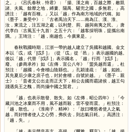
之。」《呂氏春秋．恃君》：「揚、漢之南，百越之際，敝凱
諸、夫風、餘靡之地，縛婁、陽禺、驩兜之國，多無君。」高
誘注：「越有百種。」又以「
越
」作為南方地域的代稱。如
《墨子．兼受中》：「古者禹治天下……南為江、漢、淮、
汝，東流之，注五湖之處，以利楚、荊、越與南夷之民。」唐
代李白〈古風五十九首〉之五十六：「越客採明珠，提攜出南
隅。」王琦注：「越，南越也，今廣東是。」
春秋戰國時期，江浙一帶的越人建立了吳國和越國。金文
本以「
戉
」或「[戉阝]」（從「
戉
」從「
邑
」）表示越國的越。
後以「
越
」代替「[戉阝]」表示國名，「
越
」行而「[戉阝]」
廢。（參商承祚）如《左傳．宣公八年》「盟吳越而還」，杜
預注：「越國，今會稽山陰縣也。」孔穎達疏：「越，姒姓。
其先夏后少康之庶子也，封於會稽，自號於越。」《墨子．親
士》：「昔者文公出走而正天下，桓公去國而霸諸侯，越王勾
踐遇吳王之醜，而尚攝中國之賢君。」
「
越
」也表示散發、散失。如《左傳．昭公四年》：「今
藏川池之冰棄而不用，風不越而殺，雷不發而震。」杜預注：
「越，散也。」《淮南子．精神》：「故曰嗜慾者使人之氣
越，而好憎者使人之心勞，弗疾去，則志氣日耗。」高誘注：
「越，失。」
「
越
」表示聲音高亢、高揚。《爾雅．釋言》：「越，揚