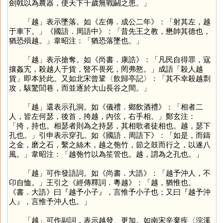
劍戟以為農器，使天下千歲無戰鬭之患。」
「
越
」表示墜落。如《左傳．成公二年》：「射其左，越
于車下。」《國語．周語中》：「昔先王之教，懋帥其德也，
猶恐殞越。」韋昭注：「猶恐落墜也。」
「
越
」表示搶奪。如《尚書．康誥》：「凡民自得罪，寇
攘姦宄，殺越人于貨，暋不畏死，罔弗憝。」成語「殺人越
貨」即本於此。又如北宋曾鞏〈飲歸亭記〉：「其不幸殺越剽
攻，駭驚閭巷，而並逐於大山長谷之間。」
「
越
」還表示孔洞。如《儀禮．鄉飲酒禮》：「相者二
人，皆左何瑟，後首，挎越，內弦，右手相。」鄭玄注：
「挎，持也。相瑟者則為之持瑟，其相歌者徒相也。越，瑟下
孔也。」引申表示穿孔。如《國語．周語下》：「如是，而鑄
之金，磨之石，繫之絲木，越之匏竹，節之鼓而行之，以遂八
風。」韋昭注：「越匏竹以為笙管也。越，謂為之孔也。」
「
越
」可作發語詞。如《尚書．大誥》：「越予沖人，不
卬自恤。」王引之《經傳釋詞．粵越》：「越，猶惟也。
《書．大誥》曰『越予小子』，言惟予小子也；又曰『越予沖
人』，言惟予沖人也。」
「
越
」可作副詞，表示越發、更加。如南宋辛棄疾〈浣溪