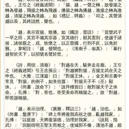
也。」王引之《經義述聞》：「揚、越，一聲之轉，故發揚之
轉為發越，飛揚之轉為飛越，播揚之轉為播越，激揚之轉為激
越，清揚之轉為清越。」如《禮記．聘義》：「叩之，其聲清
越以長，其終詘然，樂也。」
「
越
」表示宣揚、散播。如《國語．晉語》：「昔欒武子
一卒之田，其宮不備其宗器，宣其德行，順其憲則，使越于諸
侯，諸侯親之，戎、狄懷之，以正晉國，行刑不疚，以免於
難。」韋昭注：「越，發聞也。」《淮南子．俶真》：「暴行
越智於天下，以招號名聲於世。」
《詩．周頌．清廟》：「對越在天，駿奔走在廟。」王引
之《經義述聞》引王念孫云：「對越猶對揚，言揚文武在天之
申也。〈大雅．江漢篇〉曰：『對揚王休。』」金文和古書中
常見「對揚」的例子，如彔伯簋：「對揚天子不（丕）顯
休。」《尚書．說命下》：「說拜稽首曰：敢對揚天子之休
命。」孔傳：「對，答也。答受美命而稱揚之。」故「對越」
即答謝稱揚。
「
越
」表示治理。《廣雅．釋詁三》：「越，治也。」如
《尚書．盤庚下》：「肆上帝將復我高祖之德，亂越我家。」
孔傳：「以徙故，天將復湯德，治理於我家。」《說苑．指
武》：「回願得明王聖主而相之，使城郭不脩，溝池不越，鍛