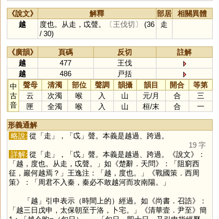
《說文》
解釋
部居
相關異體
越
度也。从走，戉聲。
〔王伐切〕
(36
走
/ 30)
《廣韻》
頁碼
反切
註解
越
477
王伐
越
486
戸括
聲母
清濁
部位
聲調
韻攝
韻目
開合
等第
中
古
云
次濁
喉
入
山
元
/
月
合
三
音
匣
全濁
喉
入
山
桓
/
末
合
一
形義通解
略說:
從「
走
」，「
戉
」聲。本義是越過、跨過。
19 字
詳解:
從「
走
」，「
戉
」聲。本義是越過、跨過。《說文》：
「越，度也。从走，戉聲。」如《楚辭．天問》：「阻窮西
征，巖何越焉？」王逸注：「越，度也。」《戰國策．西周
策》：「周君不入秦，秦必不敢越河而攻南陽。」
「
越
」引申表示（時間上的）經過。如《尚書．召誥》：
「越三日戊申，太保朝至于洛，卜宅。」《清華壹．尹至》簡