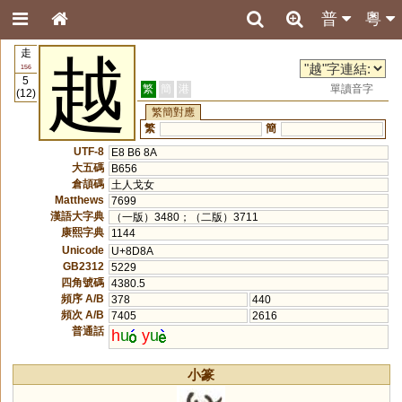
普
粵
走
越
156
5
繁
簡
港
單讀音字
(12)
繁簡對應
繁
簡
UTF-8
E8 B6 8A
大五碼
B656
倉頡碼
土人戈女
Matthews
7699
漢語大字典
（一版）3480；（二版）3711
康熙字典
1144
Unicode
U+8D8A
GB2312
5229
四角號碼
4380.5
頻序 A/B
378
440
頻次 A/B
7405
2616
普通話
h
u
y
u
小篆