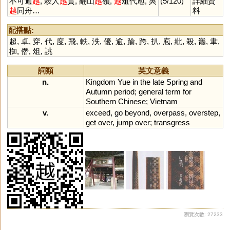
不可逾
越
, 殺人
越
貨, 翻山
越
嶺,
越
俎代庖, 吳
(5/120)
詳細資
越
同舟…
料
配搭點:
超
,
卓
,
穿
,
代
,
度
,
飛
,
軼
,
泆
,
優
,
逾
,
踰
,
跨
,
扒
,
庖
,
紕
,
殺
,
巂
,
聿
,
椥
,
僭
,
俎
,
誂
詞類
英文意義
n.
Kingdom
Yue
in
the
late
Spring
and
Autumn
period
;
general
term
for
Southern
Chinese
;
Vietnam
v.
exceed
,
go
beyond
,
overpass
,
overstep
,
get
over
,
jump
over
;
transgress
瀏覽次數: 27233