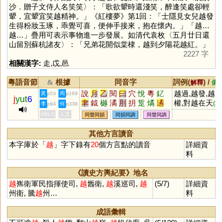
沙．贈子文侍人名笑笑〉：「歌欲顰時還淺笑，醉逢笑處卻輕
顰，宜顰宜笑越精神。」《紅樓夢》第1回：「士隱見女兒越發
生得粉妝玉琢，乖覺可喜，便伸手接來，抱在懷內。」「越…
越…」疊用可表示事物進一步發展。如清代袁枚〈五月廿日還
山留別蘇杭諸友〉：「兄弟花開似棠棣，越到夕陽花越紅。」
2227 字
相關漢字:
走
,
戉
,
邑
粵語音節
根據
同音字
詞例(
) /
&
解釋
備
說
月
乙
閱
曰
穴
悅
粵
釔
越過,越發,越
黃
周
p53
p169
j
yut
6
聿
鉞
樾
潏
刖
抈
踅
燏
遹
權,對越在天
(稱
李
何
p94
p338
噦
爇
矞
玥
鷸
乚
軏
鴥
驈
揚上蒼)
HKLS
人文
同聲同韻
同韻同調
同聲同調
瞲
泬
鳦
泧
狘
戉
仴
僪
欥
芛
蚎
袕
其他方言讀音
本字庫於「
越
」字下錄有
20
個方言點的讀音
詳細資
料
《讀史方輿紀要》地名
越
嶲衛軍民指揮使司,
越
巂衛,
越
溪巡司,
越
(5/7)
詳細資
州衛, 騰
越
州…
料
成語彙輯