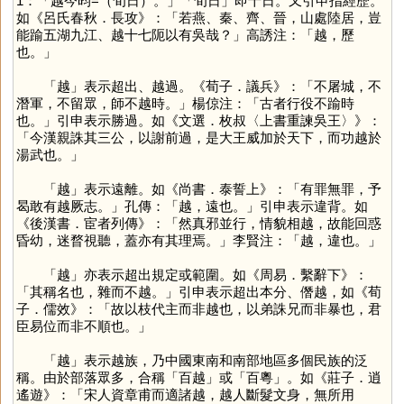
1：「越今昀=（旬日）。」「旬日」即十日。又引申指經歷。
如《呂氏春秋．長攻》：「若燕、秦、齊、晉，山處陸居，豈
能踰五湖九江、越十七阨以有吳哉？」高誘注：「越，歷
也。」
「
越
」表示超出、越過。《荀子．議兵》：「不屠城，不
潛軍，不留眾，師不越時。」楊倞注：「古者行役不踰時
也。」引申表示勝過。如《文選．枚叔〈上書重諫吳王〉》：
「今漢親誅其三公，以謝前過，是大王威加於天下，而功越於
湯武也。」
「
越
」表示遠離。如《尚書．泰誓上》：「有罪無罪，予
曷敢有越厥志。」孔傳：「越，遠也。」引申表示違背。如
《後漢書．宦者列傳》：「然真邪並行，情貌相越，故能回惑
昏幼，迷瞀視聽，蓋亦有其理焉。」李賢注：「越，違也。」
「
越
」亦表示超出規定或範圍。如《周易．繫辭下》：
「其稱名也，雜而不越。」引申表示超出本分、僭越，如《荀
子．儒效》：「故以枝代主而非越也，以弟誅兄而非暴也，君
臣易位而非不順也。」
「
越
」表示越族，乃中國東南和南部地區多個民族的泛
稱。由於部落眾多，合稱「百越」或「百粵」。如《莊子．逍
遙遊》：「宋人資章甫而適諸越，越人斷髮文身，無所用