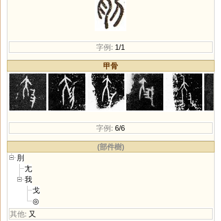
字例:
1/1
甲骨
字例:
6/6
(部件樹)
刖
尢
我
戈
◎
其他:
又