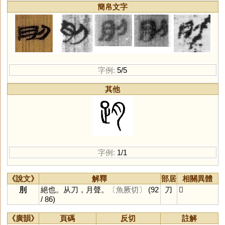
簡帛文字
字例:
5/5
其他
字例:
1/1
《說文》
解釋
部居
相關異體
刖
絕也。从刀，月聲。
〔魚厥切〕
(92
刀
𠛧
/ 86)
《廣韻》
頁碼
反切
註解