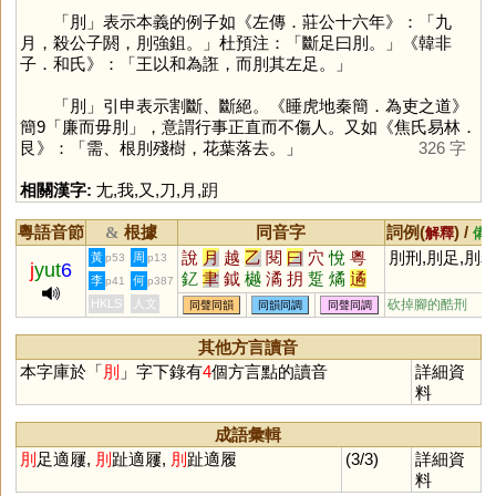
「
刖
」表示本義的例子如《左傳．莊公十六年》：「九
月，殺公子閼，刖強鉏。」杜預注：「斷足曰刖。」《韓非
子．和氏》：「王以和為誑，而刖其左足。」
「
刖
」引申表示割斷、斷絕。《睡虎地秦簡．為吏之道》
簡9「廉而毋刖」，意謂行事正直而不傷人。又如《焦氏易林．
艮》：「需、根刖殘樹，花葉落去。」
326 字
相關漢字:
尢
,
我
,
又
,
刀
,
月
,
跀
粵語音節
根據
同音字
詞例(
) /
&
解釋
備
說
月
越
乙
閱
曰
穴
悅
粵
刖刑,刖足,刖
黃
周
p53
p13
j
yut
6
釔
聿
鉞
樾
潏
抈
踅
燏
遹
李
何
p41
p387
噦
爇
矞
玥
鷸
乚
軏
鴥
驈
HKLS
人文
砍掉腳的酷刑
同聲同韻
同韻同調
同聲同調
瞲
泬
鳦
泧
狘
戉
仴
僪
欥
芛
蚎
袕
其他方言讀音
本字庫於「
刖
」字下錄有
4
個方言點的讀音
詳細資
料
成語彙輯
刖
足適屨,
刖
趾適屨,
刖
趾適履
(3/3)
詳細資
料