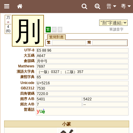
普
粵
刀
刖
18
4
繁
簡
港
單讀音字
(6)
繁簡對應
繁
簡
UTF-8
E5 88 96
大五碼
A647
倉頡碼
月中弓
Matthews
7697
漢語大字典
（一版）0327；（二版）357
康熙字典
65
Unicode
U+5216
GB2312
7530
四角號碼
7220.0
頻序 A/B
5401
5422
頻次 A/B
7
--
普通話
y
u
小篆