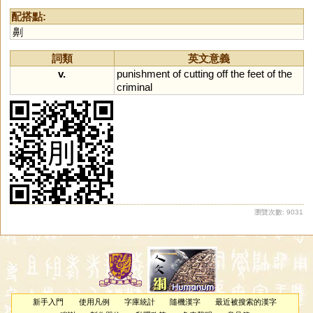
配搭點:
劓
詞類
英文意義
v.
punishment
of
cutting
off
the
feet
of
the
criminal
瀏覽次數: 9031
新手入門
使用凡例
字庫統計
隨機漢字
最近被搜索的漢字