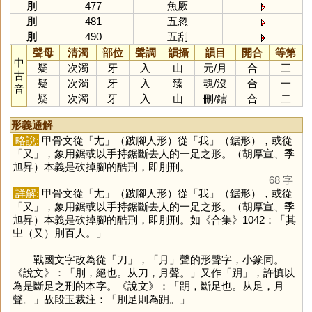
刖
477
魚厥
刖
481
五忽
刖
490
五刮
聲母
清濁
部位
聲調
韻攝
韻目
開合
等第
中
疑
次濁
牙
入
山
元
/
月
合
三
古
疑
次濁
牙
入
臻
魂
/
沒
合
一
音
疑
次濁
牙
入
山
刪
/
鎋
合
二
形義通解
略說:
甲骨文從「
尢
」（跛腳人形）從「
我
」（鋸形），或從
「
又
」，象用鋸或以手持鋸斷去人的一足之形。（胡厚宣、季
旭昇）本義是砍掉腳的酷刑，即刖刑。
68 字
詳解:
甲骨文從「
尢
」（跛腳人形）從「
我
」（鋸形），或從
「
又
」，象用鋸或以手持鋸斷去人的一足之形。（胡厚宣、季
旭昇）本義是砍掉腳的酷刑，即刖刑。如《合集》1042：「其
㞢（又）刖百人。」
戰國文字改為從「
刀
」，「
月
」聲的形聲字，小篆同。
《說文》：「刖，絕也。从刀，月聲。」又作「
跀
」，許慎以
為是斷足之刑的本字。《說文》：「跀，斷足也。从足，月
聲。」故段玉裁注：「刖足則為跀。」