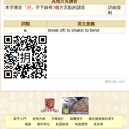
其他方言讀音
本字庫於「
抈
」字下錄有
3
個方言點的讀音
詳細資
料
詞類
英文意義
v.
break
off
;
to
shake
;
to
bend
瀏覽次數: 3604
新手入門
使用凡例
字庫統計
隨機漢字
最近被搜索的漢字
鳴謝
製作單位
私隱政策
免責聲明
意見簿