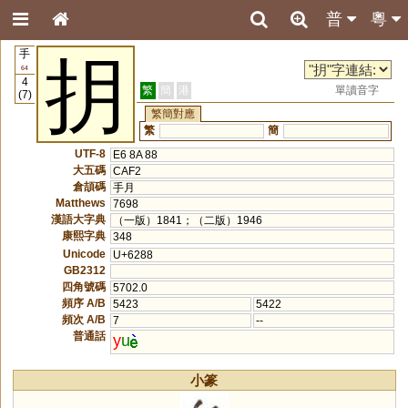
普
粵
手
抈
64
4
繁
簡
港
單讀音字
(7)
繁簡對應
繁
簡
UTF-8
E6 8A 88
大五碼
CAF2
倉頡碼
手月
Matthews
7698
漢語大字典
（一版）1841；（二版）1946
康熙字典
348
Unicode
U+6288
GB2312
四角號碼
5702.0
頻序 A/B
5423
5422
頻次 A/B
7
--
普通話
y
u
小篆