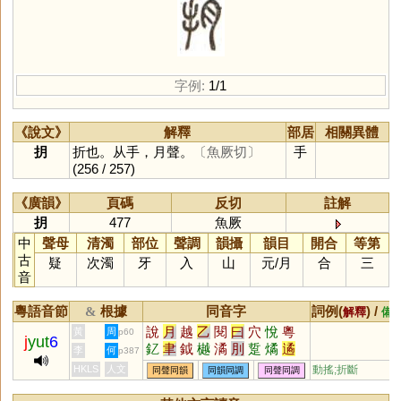
字例:
1/1
《說文》
解釋
部居
相關異體
抈
折也。从手，月聲。
〔魚厥切〕
手
(256 / 257)
《廣韻》
頁碼
反切
註解
抈
477
魚厥
中
聲母
清濁
部位
聲調
韻攝
韻目
開合
等第
古
疑
次濁
牙
入
山
元
/
月
合
三
音
粵語音節
根據
同音字
詞例(
) /
&
解釋
備
說
月
越
乙
閱
曰
穴
悅
粵
黃
周
p60
j
yut
6
釔
聿
鉞
樾
潏
刖
踅
燏
遹
李
何
p387
噦
爇
矞
玥
鷸
乚
狘
鴥
驈
HKLS
人文
動搖;折斷
同聲同韻
同韻同調
同聲同調
瞲
泬
鳦
泧
戉
軏
仴
僪
欥
芛
蚎
袕