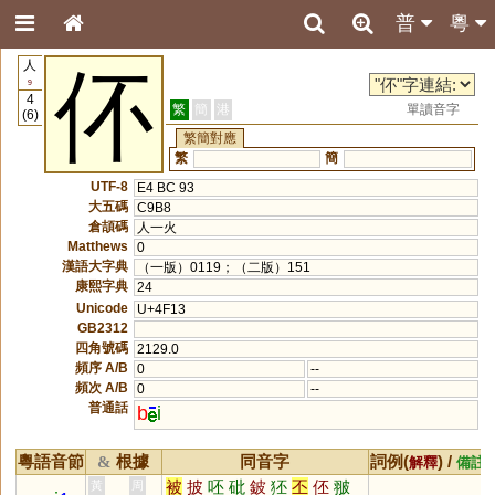
普
粵
人
伓
9
4
繁
簡
港
單讀音字
(6)
繁簡對應
繁
簡
UTF-8
E4 BC 93
大五碼
C9B8
倉頡碼
人一火
Matthews
0
漢語大字典
（一版）0119；（二版）151
康熙字典
24
Unicode
U+4F13
GB2312
四角號碼
2129.0
頻序 A/B
0
--
頻次 A/B
0
--
普通話
b
i
粵語音節
根據
同音字
詞例(
) /
&
解釋
備註
被
披
呸
砒
鈹
狉
丕
伾
翍
黃
周