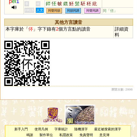
p
ei
1
銔
怌
帔
鎞
魾
髬
駓
秠
紕
李
何
HKLS
人文
同「
伾
」
同聲同韻
同韻同調
同聲同調
其他方言讀音
本字庫於「
伓
」字下錄有
2
個方言點的讀音
詳細資
料
瀏覽次數: 2996
新手入門
使用凡例
字庫統計
隨機漢字
最近被搜索的漢字
鳴謝
製作單位
私隱政策
免責聲明
意見簿