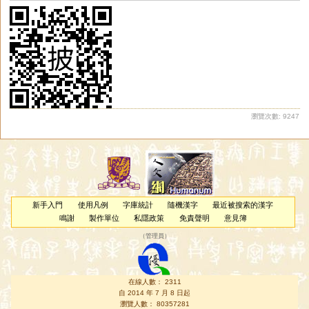
瀏覽次數: 9247
新手入門
使用凡例
字庫統計
隨機漢字
最近被搜索的漢字
鳴謝
製作單位
私隱政策
免責聲明
意見簿
（
管理員
）
在線人數： 2311
自 2014 年 7 月 8 日起
瀏覽人數： 80357281