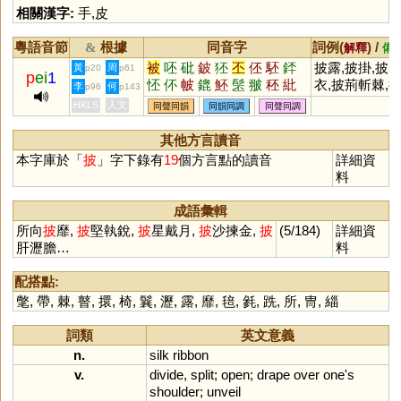
相關漢字:
手
,
皮
粵語音節
根據
同音字
詞例(
) /
&
解釋
備
被
呸
砒
鈹
狉
丕
伾
駓
銔
披露,披掛,披
黃
周
p20
p61
p
ei
1
怌
伓
帔
鎞
魾
髬
翍
秠
紕
衣,披荊斬棘,
李
何
p96
p143
麻帶孝,披星戴
HKLS
人文
同聲同韻
同韻同調
同聲同調
月,披髮左衽,
沙揀金,所向披
其他方言讀音
靡
本字庫於「
披
」字下錄有
19
個方言點的讀音
詳細資
料
成語彙輯
所向
披
靡,
披
堅執銳,
披
星戴月,
披
沙揀金,
披
(5/184)
詳細資
肝瀝膽…
料
配搭點:
氅
,
帶
,
棘
,
瞽
,
擐
,
椅
,
鬤
,
瀝
,
露
,
靡
,
毰
,
毿
,
跣
,
所
,
冑
,
緇
詞類
英文意義
n.
silk
ribbon
v.
divide
,
split
;
open
;
drape
over
one
'
s
shoulder
;
unveil