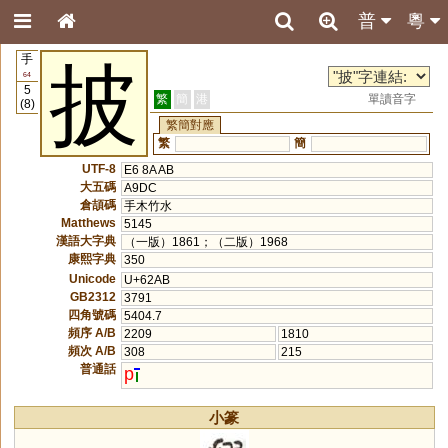
普
粵
手
披
64
5
繁
簡
港
單讀音字
(8)
繁簡對應
繁
簡
UTF-8
E6 8A AB
大五碼
A9DC
倉頡碼
手木竹水
Matthews
5145
漢語大字典
（一版）1861；（二版）1968
康熙字典
350
Unicode
U+62AB
GB2312
3791
四角號碼
5404.7
頻序 A/B
2209
1810
頻次 A/B
308
215
普通話
p
小篆