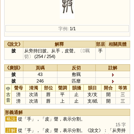
字例:
1/1
《說文》
解釋
部居
相關異體
披
从旁持曰披。从手，皮聲。
〔𢾭羈
手
切〕
(254 / 254)
《廣韻》
頁碼
反切
註解
披
43
敷羈
披
246
匹靡
聲母
清濁
部位
聲調
韻攝
韻目
開合
等第
中
古
滂
次清
唇
平
止
支
/
支
開
三
音
滂
次清
唇
上
止
支
/
紙
開
三
形義通解
略說:
從「
手
」，「
皮
」聲，表示分割。
15 字
詳解:
從「
手
」，「
皮
」聲，表示分割。《說文》：「从旁持