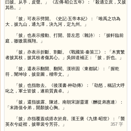
曰披。从手，皮聲。」 《左傳‧昭公五年》：「殺適立庶，又披
其邑。」
「
披
」可表示劈開。《史記‧五帝本紀》：「唯禹之功為
大，披九山，通九澤，決九河，定九州。」
「
披
」也表示撥動、打開。晉左思〈雜詩〉：「披軒臨前
庭，嗷嗷晨鴈翔。」
「
披
」亦表示折斷、割斷。《戰國策‧秦策三》：「木實繁
者披其枝，披其枝者傷其心。」吳師道補正：「披，折也。」
「
披
」還表示翻開、翻閱。漢班固〈東都賦〉：「握乾
符，闡坤珍，披皇圖，稽帝文。」
「
披
」也指散去。《後漢書‧种劭傳》：「劭怒，稱詔大呼
叱之，軍士皆披，遂前質責卓。」
「
披
」還指披露、陳述。南朝宋謝靈運〈酬從弟惠連〉：
「末路值令弟，開顏披心胸。」
「
披
」亦指覆蓋或搭衣於肩。漢王褒《九懷‧昭世》：「襲
英衣兮緹褶，披華裳兮芳芬。」
357 字