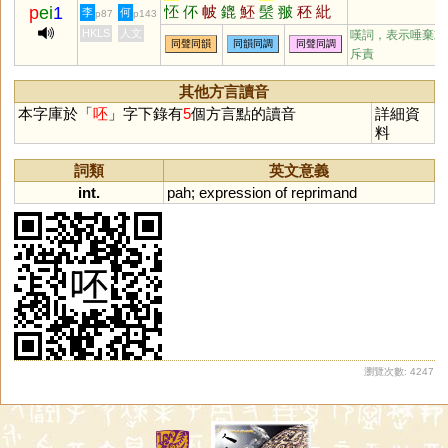
p
ei
1
怌
伓
帔
鎞
魾
髬
翍
秠
紕
李
何
p87
p143
HKLS
人文
嘆詞，表示唾棄或
同聲同韻
同韻同調
同聲同調
斥責
其他方言讀音
本字庫於「
呸
」字下錄有
5
個方言點的讀音
詳細資
料
詞類
英文意義
int.
pah
;
expression
of
reprimand
瀏覽次數: 4247