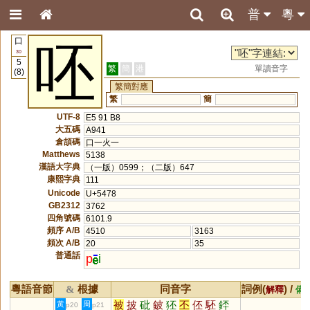
普
粵
口
呸
30
5
繁
簡
港
單讀音字
(8)
繁簡對應
繁
簡
UTF-8
E5 91 B8
大五碼
A941
倉頡碼
口一火一
Matthews
5138
漢語大字典
（一版）0599；（二版）647
康熙字典
111
Unicode
U+5478
GB2312
3762
四角號碼
6101.9
頻序 A/B
4510
3163
頻次 A/B
20
35
普通話
p
i
粵語音節
根據
同音字
詞例(
) /
&
解釋
備
被
披
砒
鈹
狉
丕
伾
駓
銔
黃
周
p20
p21