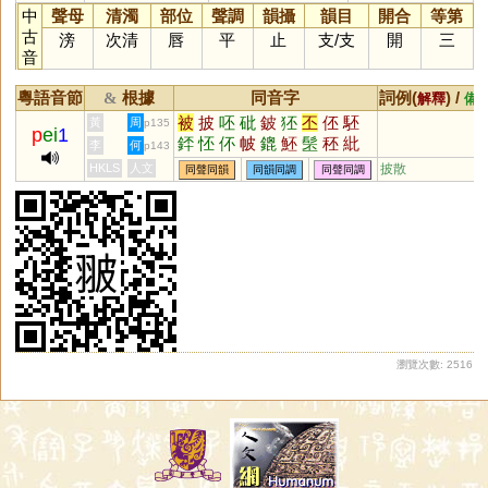
中
聲母
清濁
部位
聲調
韻攝
韻目
開合
等第
古
滂
次清
唇
平
止
支
/
支
開
三
音
粵語音節
根據
同音字
詞例(
) /
&
解釋
備
被
披
呸
砒
鈹
狉
丕
伾
駓
黃
周
p135
p
ei
1
銔
怌
伓
帔
鎞
魾
髬
秠
紕
李
何
p143
HKLS
人文
披散
同聲同韻
同韻同調
同聲同調
瀏覽次數: 2516