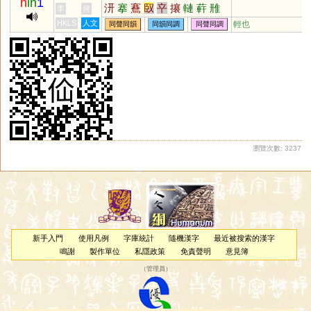
h
in
1
汧
搴
鶱
臤
䇂
攐
轋
蓒
雃
李
何
挳
仚
掔
攓
褰
嘕
岍
幵
杴
HKLS
人文
輕也
同聲同韻
同韻同調
同聲同調
瀏覽次數: 3237
新手入門
使用凡例
字庫統計
隨機漢字
最近被搜索的漢字
鳴謝
製作單位
私隱政策
免責聲明
意見簿
（
管理員
）