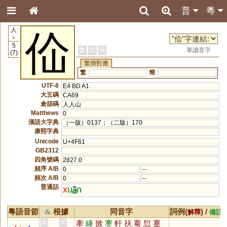
普
粵
人
佡
9
5
繁
簡
港
單讀音字
(7)
繁簡對應
繁
簡
UTF-8
E4 BD A1
大五碼
CA69
倉頡碼
人人山
Matthews
0
漢語大字典
（一版）0137；（二版）170
康熙字典
Unicode
U+4F61
GB2312
四角號碼
2827.0
頻序 A/B
0
--
頻次 A/B
0
--
普通話
x
u
n
粵語音節
根據
同音字
詞例(
) /
&
解釋
備註
牽
縴
掀
謇
軒
祆
騫
愆
蹇
黃
周