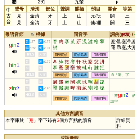
蹇
291
九輦
聲母
清濁
部位
聲調
韻攝
韻目
開合
等第
中
古
見
全清
牙
上
山
元
/
阮
開
三
音
見
全清
牙
上
山
仙
/
獮
開
三
粵語音節
根據
同音字
詞例(
) /
&
解釋
備
謇
繭
搴
茧
趼
涀
湕
橏
藆
蹇澀,蹇滯,蹇
黃
周
p27
p172
g
in
2
鰎
運,乖蹇,大蹇
李
何
p251
p191
來
HKLS
人文
同聲同韻
同韻同調
同聲同調
牽
縴
掀
謇
軒
祆
騫
愆
汧
黃
周
p172
h
in
1
搴
鶱
臤
䇂
攐
轋
蓒
雃
挳
李
何
佡
仚
掔
攓
褰
嘕
岍
幵
杴
HKLS
人文
通「褰」字
同聲同韻
同韻同調
同聲同調
展
錢
剪
闡
碾
戩
輾
翦
蹍
黃
周
囅
搌
譾
嘽
揃
蕆
劗
橏
榐
z
in
2
李
何
p190
瑐
嫸
媊
黵
燀
幝
鬋
樿
灛
g
in
2
HKLS
人文
「蹇
」的
同聲同韻
同韻同調
同聲同調
皽
諓
帴
讀字
其他方言讀音
本字庫於「
蹇
」字下錄有
3
個方言點的讀音
詳細資
料
成語彙輯