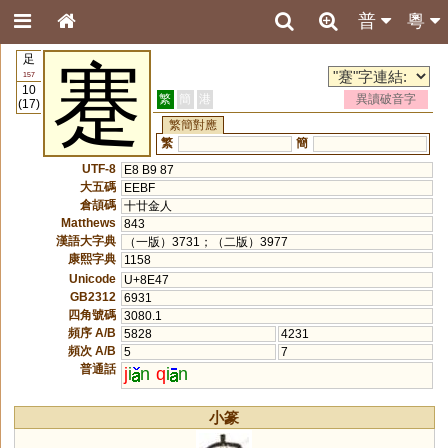
普
粵
足
蹇
157
10
繁
簡
港
異讀破音字
(17)
繁簡對應
繁
簡
UTF-8
E8 B9 87
大五碼
EEBF
倉頡碼
十廿金人
Matthews
843
漢語大字典
（一版）3731；（二版）3977
康熙字典
1158
Unicode
U+8E47
GB2312
6931
四角號碼
3080.1
頻序 A/B
5828
4231
頻次 A/B
5
7
普通話
j
i
n
q
i
n
小篆