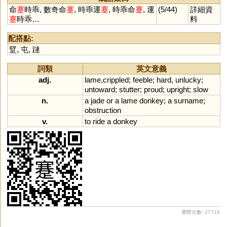
命
蹇
時乖, 數奇命
蹇
, 時乖運
蹇
, 時乖命
蹇
, 運
(5/44)
詳細資
蹇
時乖…
料
配搭點:
躄
,
屯
,
蹥
詞類
英文意義
adj.
lame
,
crippled
;
feeble
;
hard
,
unlucky
;
untoward
;
stutter
;
proud
;
upright
;
slow
n.
a
jade
or
a
lame
donkey
;
a
surname
;
obstruction
v.
to
ride
a
donkey
瀏覽次數: 27718