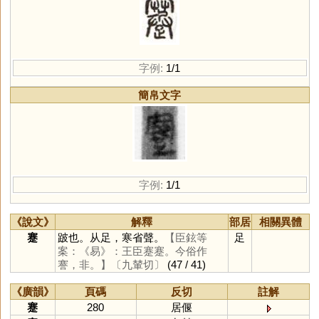
字例:
1/1
簡帛文字
字例:
1/1
《說文》
解釋
部居
相關異體
蹇
跛也。从足，寒省聲。
【臣鉉等
足
案：《易》：王臣蹇蹇。今俗作
謇，非。】
〔九輦切〕
(47 / 41)
《廣韻》
頁碼
反切
註解
蹇
280
居偃