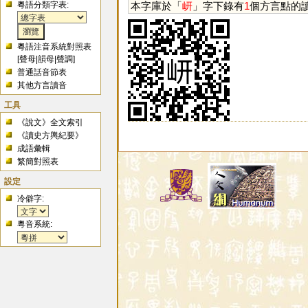
粵語分類字表:
本字庫於「
岍
」字下錄有
1
個方言點的
粵語注音系統對照表
[
聲母
|
韻母
|
聲調
]
普通話音節表
其他方言讀音
工具
《說文》全文索引
《讀史方輿紀要》
成語彙輯
繁簡對照表
設定
冷僻字:
粵音系統: