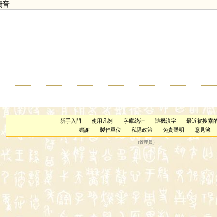
讀音
新手入門
使用凡例
字庫統計
隨機漢字
最近被搜索
鳴謝
製作單位
私隱政策
免責聲明
意見簿
（
管理員
）