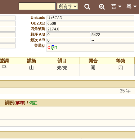
普
粵
Unicode
U+5C8D
GB2312
6509
四角號碼
2174.0
頻序 A/B
0
5422
頻次 A/B
0
--
普通話
q
i
n
聲調
韻攝
韻目
開合
等第
平
山
先
/
先
開
四
35 字
詞例(
) /
解釋
備註