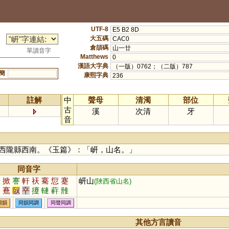
UTF-8
E5 B2 8D
大五碼
CAC0
倉頡碼
山一廿
單讀音字
Matthews
0
漢語大字典
（一版）0762；（二版）787
簡
康熙字典
236
註解
中
聲母
清濁
部位
古
溪
次清
牙
音
西隴縣西南。《玉篇》：「岍，山名。」
同音字
縴
掀
謇
軒
祆
騫
愆
蹇
岍山
(陜西省山名)
搴
鶱
臤
䇂
攓
轋
蓒
雃
佡
仚
掔
攐
褰
嘕
幵
杴
同韻
同韻同調
同聲同調
其他方言讀音