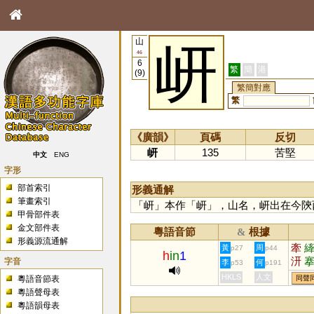
山
岍
46
6
繁
簡
港
(9)
繁簡對應
繁
《廣韻》
頁碼
反切
岍
135
苦堅
中文
ENG
字形
部首索引
形義通解
筆畫索引
「
岍
」本作「
岍
」，山名，岍出在今陝
甲骨部件表
金文部件表
粵語音節
根據
&
形義源流通解
牽
黃
周
p27
p44
h
in
1
汧
字音
李
何
p53
p191
挳
HKLS
人文
粵語音節表
同聲
粵語聲母表
粵語韻母表