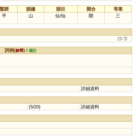
聲調
韻攝
韻目
開合
等第
平
山
仙
/
仙
開
三
29 字
詞例(
) /
解釋
備註
詳細資料
(5/20)
詳細資料