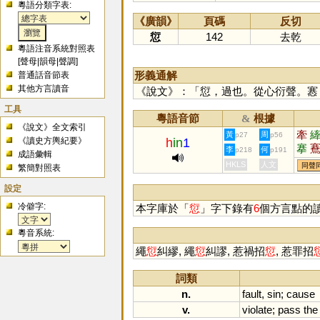
粵語分類字表:
《廣韻》
頁碼
反切
愆
142
去乾
粵語注音系統對照表
[
聲母
|
韻母
|
聲調
]
形義通解
普通話音節表
其他方言讀音
《說文》：「愆，過也。從心衍聲。㥶，
工具
粵語音節
根據
&
《說文》全文索引
牽
黃
周
p27
p56
《讀史方輿紀要》
h
in
1
搴
李
何
p218
p191
成語彙輯
佡
HKLS
人文
同聲
繁簡對照表
設定
冷僻字:
本字庫於「
愆
」字下錄有
6
個方言點的
粵音系統:
繩
愆
糾繆, 繩
愆
糾謬, 惹禍招
愆
, 惹罪招
詞類
n.
fault
,
sin
;
cause
v.
violate
;
pass
the