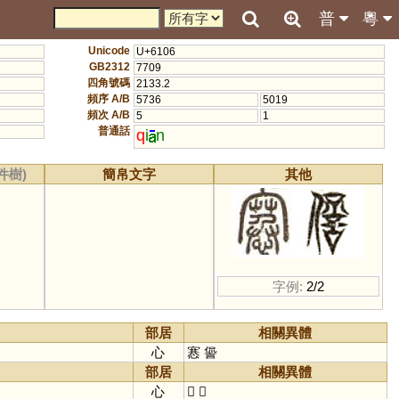
普
粵
Unicode
U+6106
GB2312
7709
四角號碼
2133.2
頻序 A/B
5736
5019
頻次 A/B
5
1
普通話
q
i
n
件樹)
簡帛文字
其他
字例:
2/2
部居
相關異體
心
㥶
諐
部居
相關異體
心
𢥛
𢥜