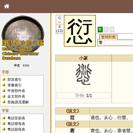
心
愆
61
9
繁
簡
港
(13)
繁簡對應
繁
小篆
中文
ENG
字形
部首索引
筆畫索引
甲骨部件表
字例:
1/1
金文部件表
形義源流通解
字音
《說文》
愆
過也。从心，衍聲。
粵語音節表
《說文》
粵語聲母表
粵語韻母表
㥶
實也。从心，塞省聲