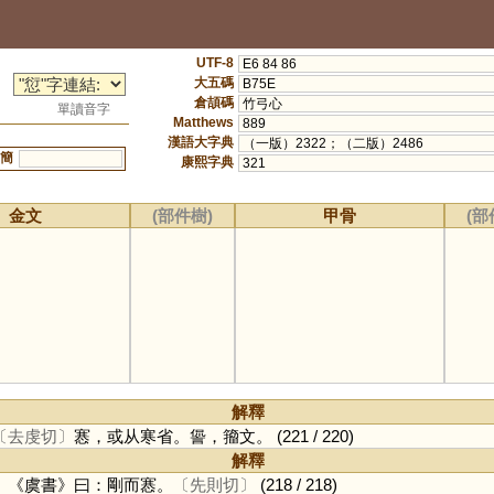
UTF-8
E6 84 86
大五碼
B75E
倉頡碼
竹弓心
單讀音字
Matthews
889
漢語大字典
（一版）2322；（二版）2486
簡
康熙字典
321
金文
(部件樹)
甲骨
(部
解釋
〔去虔切〕
㥶，或从寒省。諐，籀文。
(221 / 220)
解釋
。《虞書》曰：剛而㥶。
〔先則切〕
(218 / 218)