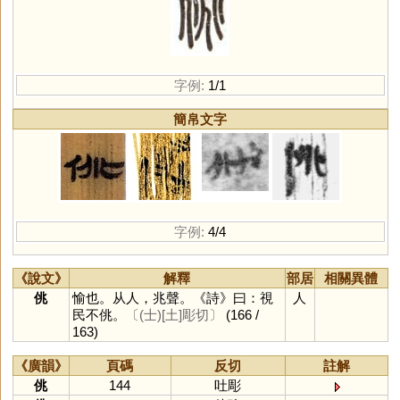
字例:
1/1
簡帛文字
字例:
4/4
《說文》
解釋
部居
相關異體
佻
愉也。从人，兆聲。《詩》曰：視
人
民不佻。
〔(士)[土]彫切〕
(166 /
163)
《廣韻》
頁碼
反切
註解
佻
144
吐彫