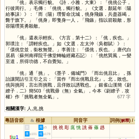
「
佻
」表示獨行貌。《詩．小雅．大東》：「佻佻公子，
行彼周行。」毛傳：「佻佻，獨行貌。」《文選．顏延年〈陽
給事誄〉》：「而（陽）瓚誓命沈城，佻身飛鏃，兵盡器竭，
斃于旗下。」「佻身」即隻身一人，「飛鏃」指以箭殺敵，形
容陽瓚英勇殺敵。
「
佻
」還表示輕疾。《方言．第十二》：「佻，疾也。」
郭璞注：「謂輕疾也。」如《文選．左太沖〈吳都賦〉》：
「儇佻坌並，銜枚無聲。」李善注：「儇佻，疾也。」唐代白
居易〈蘇州南禪院千佛堂轉輪經藏石記〉：「佻然巽風，一變
至道，所得功德，不自覺知。」
「
佻
」通「
挑
」。《墨子．備城門》「而出佻且比」，孫
詒讓閒詁引王引之云：「當作『而出佻戰且北』。北，敗也。
佻與挑同，言出而挑戰，且佯敗以誘戰也。」銀雀山漢簡《尉
繚子．二》簡503「佻戰毋（無）全氣」，今本《尉繚子．攻
權》作「挑戰者無全氣」。
677 字
相關漢字:
人
,
兆
,
挑
粵語音節
根據
同音字
詞例(
) /
&
解釋
備
挑
祧
彫
庣
恌
誂
蓨
蓧
趒
黃
周
p5
李
何
p101
p178
t
iu
1