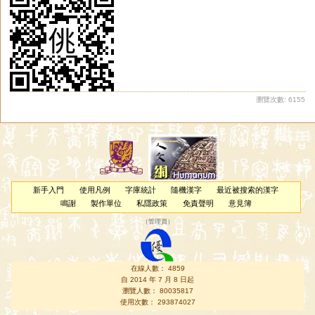
瀏覽次數: 6155
新手入門
使用凡例
字庫統計
隨機漢字
最近被搜索的漢字
鳴謝
製作單位
私隱政策
免責聲明
意見簿
（
管理員
）
在線人數： 4859
自 2014 年 7 月 8 日起
瀏覽人數： 80035817
使用次數： 293874027