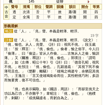
佻
145
徒聊
聲母
清濁
部位
聲調
韻攝
韻目
開合
等第
中
古
透
次清
舌
平
效
蕭
/
蕭
開
四
音
定
全濁
舌
平
效
蕭
/
蕭
開
四
形義通解
略說:
從「
人
」，「
兆
」聲。本義是輕薄、輕浮。
19 字
詳解:
從「
人
」，「
兆
」聲。本義是輕薄、輕浮。《說文》：
「佻，愉也。从人，兆聲。《詩》曰：視民不佻。」段玉裁
注：「按〈釋言〉：『佻，偷也。』偷者，愉之俗字。今人曰
『偷薄』、曰『偷盜』皆从人作偷。……古無从人之偷，愉訓
薄。」又《爾雅．釋語》：「佻，偷也。」郭璞注：「謂苟
且。」如《左傳．昭公十年》引《詩》曰：「德音孔昭，視民
不佻。」杜預注：「佻，偷也。」孔穎達疏：「其視下民不偷
薄苟且也。」《楚辭．離騷》：「雄鳩之鳴逝兮，余猶惡其佻
巧。」王逸注：「言又使雄鳩銜命而往，其性輕佻巧利，多語
而無要實，復不可信也。」
「
佻
」也表示竊取。如《國語．周語》：「而卻至佻天之
功以為己功，不亦難乎？」韋昭注：「佻，偷也。」《抱樸
子．刺驕》：「或佻竊虛名，而躬自為之。」