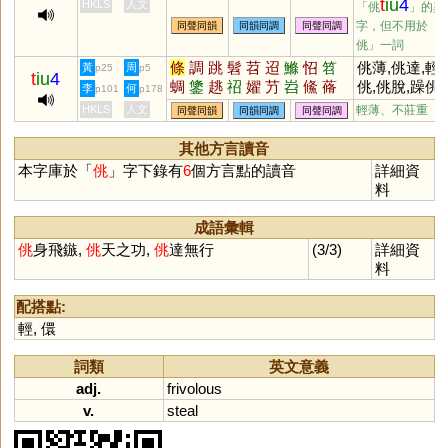
t
iu
4
HKLS
人文
「佻
」的異
字，但不用於「
同聲同韻
同韻同調
同聲同調
佻」一詞
條
調
跳
髫
苕
迢
鰷
怊
笤
佻薄,佻達,輕
黃
周
p25
p5
t
iu
4
蜩
鎥
趒
祒
嬥
芀
岧
鯈
蓨
佻,佻脫,躁佻,
李
何
p101
p178
齠
鞗
佻佻
(獨行的樣
HKLS
人文
輕薄、不莊重
同聲同韻
同韻同調
同聲同調
子)
其他方言讀音
本字庫於「
佻
」字下錄有
6
個方言點的讀音
詳細資
料
成語彙輯
佻
身飛鏃,
佻
天之功,
佻
達無行
(3/3)
詳細資
料
配搭點:
輕
,
儇
詞類
英文意義
adj.
frivolous
v.
steal