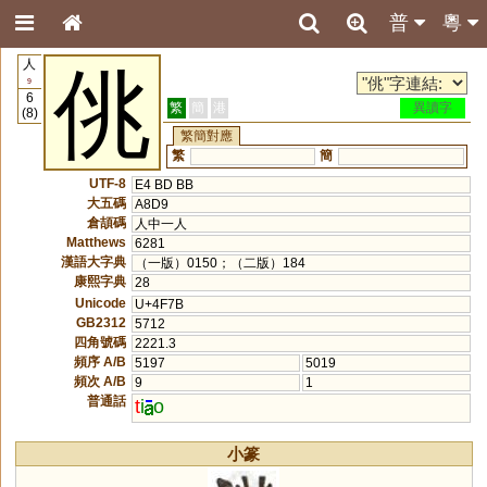
普
粵
人
佻
9
6
繁
簡
港
異讀字
(8)
繁簡對應
繁
簡
UTF-8
E4 BD BB
大五碼
A8D9
倉頡碼
人中一人
Matthews
6281
漢語大字典
（一版）0150；（二版）184
康熙字典
28
Unicode
U+4F7B
GB2312
5712
四角號碼
2221.3
頻序 A/B
5197
5019
頻次 A/B
9
1
普通話
t
i
o
小篆