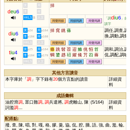
掉
黃
周
d
eu
6
李
何
d
iu
6
HKLS
人文
張
「調
」的
同聲同韻
同韻同調
同聲同調
讀字
掉
窕
銚
蓧
調任,調查,調
黃
周
p24
p164
d
iu
6
換,調動,調集,
李
何
p184
p168
調號,調撥,調
HKLS
人文
同聲同韻
同韻同調
同聲同調
職,調兵遣將,
條
跳
髫
苕
迢
鰷
佻
怊
笤
調和,調治,調
黃
周
p25
p164
t
iu
4
虎離山,曲調,
蜩
鎥
趒
祒
嬥
鯈
芀
岧
蓨
侃,調配,調唆,
李
何
p184
p179
調,格調,腔調
鞗
齠
調理,調解,調
HKLS
人文
同聲同韻
同韻同調
同聲同調
教,調停,調節,
調馴,調劑,調
其他方言讀音
整,調戲,調脂
本字庫於「
調
」字下錄有
20
個方言點的讀音
詳細資
粉,調嘴學舌,
料
調,風調雨順
成語彙輯
油腔滑
調
, 眾口難
調
,
調
兵遣將,
調
虎離山, 陳
(5/164)
詳細資
詞濫
調
…
料
配搭點:
撥
,
查
,
陳
,
唱
,
對
,
嘎
,
格
,
膠
,
羹
,
協
,
侃
,
腔
,
胹
,
語
,
強
,
曲
,
濫
,
輪
,