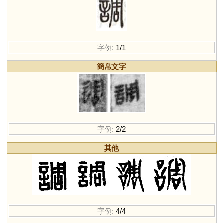
字例:
1/1
簡帛文字
字例:
2/2
其他
字例:
4/4