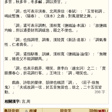
多苦，秋多辛，冬多鹹，調以滑甘。」
「
調
」也可表示演奏。北周庾信〈春賦〉：「玉管初調，
鳴絃暫撫，《陽春》、《淥水》之曲，對鳳迴鸞之舞。」
「
調
」還可表示調劑。漢桓寬《鹽鐵論‧本議》：「故鹽鐵
均輸，所以通委財而調緩急，罷之不便也。」
「
調
」也指調理、調養。漢陸賈《新語‧道基》：「調氣養
性，仁者壽長。」
「
調
」還指馴養、訓練。漢桓寬《鹽鐵論‧論儒》：「無鞭
策，雖造父不能調駟馬。」
「
調
」也表示戲弄、嘲笑。唐李白〈越女詞〉之二：「賣
眼擲春心，折花調行客。」王琦注：「調，嘲笑也。」
戲曲、詩歌的樂律、韻律也稱謂「
調
」。《莊子‧徐無
鬼》：「夫或改調一弦，於五音無當也，鼓之，二十五弦皆
動。」
398 字
相關漢字:
言
,
周
粵語音節
根據
同音字
詞例(
) /
&
解釋