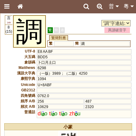
普
粵
言
調
149
8
繁
簡
港
異讀破音字
(15)
繁簡對應
繁
簡
调
UTF-8
E8 AA BF
大五碼
BDD5
倉頡碼
卜口月土口
Matthews
6298
漢語大字典
（一版）3989；（二版）4250
康熙字典
1094
Unicode
U+8ABF
GB2312
四角號碼
0762.0
頻序 A/B
256
487
頻次 A/B
10629
2320
普通話
d
i
o
t
i
o
t
i
o
zh
u
小篆