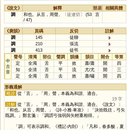
《說文》
解釋
部居
相關異體
調
和也。从言，周聲。
〔徒遼切〕
(53
言
/ 47)
《廣韻》
頁碼
反切
註解
調
145
徒聊
調
210
張流
調
413
徒弔
聲母
清濁
部位
聲調
韻攝
韻目
開合
等第
中
定
全濁
舌
平
效
蕭
/
蕭
開
四
古
知
全清
舌
平
流
尤
/
尤
開
三
音
定
全濁
舌
去
效
蕭
/
嘯
開
四
形義通解
略說:
從「
言
」，「
周
」聲，本義為和諧、適合。
19 字
詳解:
從「
言
」，「
周
」聲，本義為和諧、適合。《說文》：
「和也。从言，周聲。」《詩‧小雅‧車攻》：「決拾既佽，弓矢
既調。」鄭玄箋：「調謂弓強弱與矢輕重相得。」
「
調
」可表示調和。《禮記‧內則》：「凡和，春多酸，夏