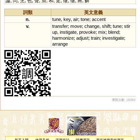
論
,
問
,
烹
,
色
,
聲
,
滑
,
和
,
走
,
徵
,
徵
,
將
,
觲
詞類
英文意義
n.
tune
,
key
,
air
;
tone
;
accent
v.
transfer
;
move
;
change
,
shift
;
tune
;
stir
up
,
instigate
,
provoke
;
mix
;
blend
;
harmonize
;
adjust
;
train
;
investigate
;
arrange
瀏覽次數: 18362