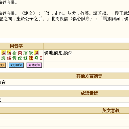
快速奔跑。
快速奔跑。《說文》：「倏，走也。从犬，攸聲。讀若叔。」段玉裁
忽之間，墜於公子之手。」北周庾信〈傷心賦序〉：「羈旅關河，倏
同音字
肅
叔
宿
蓿
粟
蹜
簌
夙
倏地,倏忽,倏然
颼
謖
儵
餿
僳
觫
涑
翛
𡖊
鎪
蔌
洬
餗
鷫
鱐
驌
玊
同韻
同韻同調
同聲同調
鮛
橚
憟
焂
莤
跾
虪
鏼
梀
其他方言讀音
讀音
成語彙輯
忽
英文意義