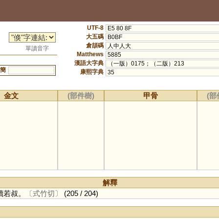
UTF-8
E5 80 8F
大五碼
B0BF
倉頡碼
人中人大
單讀音字
Matthews
5885
漢語大字典
（一版）0175；（二版）213
簡
康熙字典
35
金文
(部件樹)
甲骨
(部
解釋
讀若叔。
〔式竹切〕
(205 / 204)