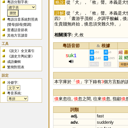
略說:
從「
犬
」，「
攸
」聲。本義是犬
粵語分類字表:
詳解:
從「
犬
」，「
攸
」聲。本義是犬
四》：「晝游乎茂樹，夕調乎酸鹹，倏
粵語注音系統對照表
生貴賤無終始，倏忽須臾難久恃。」
[
聲母
|
韻母
|
聲調
]
普通話音節表
相關漢字:
犬
,
攸
其他方言讀音
工具
粵語音節
根據
&
《說文》全文索引
縮
黃
周
p50
p6
s
uk
1
《讀史方輿紀要》
菽
李
何
p140
p365
成語彙輯
棴
HKLS
人文
同聲
繁簡對照表
摍
襩
設定
本字庫於「
倏
」字下錄有
3
個方言點的
冷僻字:
粵音系統:
倏
來忽往,
倏
忽之間, 往來
倏
忽, 指顧
倏
詞類
adj.
fast
adv.
suddenly