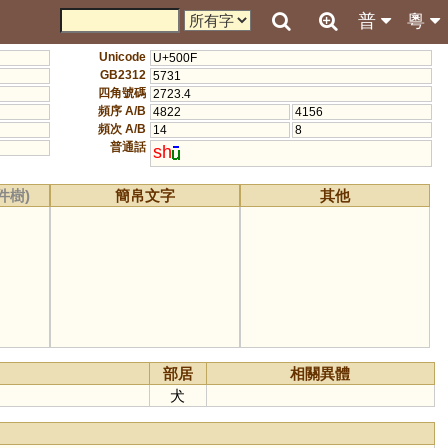
普
粵
Unicode
U+500F
GB2312
5731
四角號碼
2723.4
頻序 A/B
4822
4156
頻次 A/B
14
8
普通話
sh
件樹)
簡帛文字
其他
部居
相關異體
犬