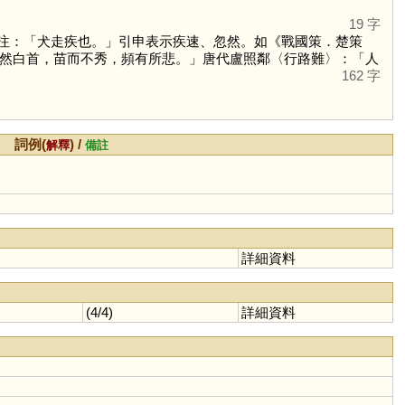
19 字
注：「犬走疾也。」引申表示疾速、忽然。如《戰國策．楚策
然白首，苗而不秀，頻有所悲。」唐代盧照鄰〈行路難〉：「人
162 字
詞例(
) /
解釋
備註
詳細資料
(4/4)
詳細資料