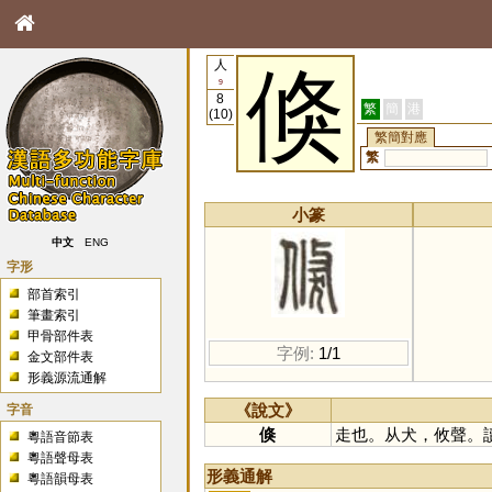
人
倏
9
8
繁
簡
港
(10)
繁簡對應
繁
小篆
中文
ENG
字形
部首索引
筆畫索引
甲骨部件表
字例:
1/1
金文部件表
形義源流通解
字音
《說文》
倏
走也。从犬，攸聲。
粵語音節表
粵語聲母表
形義通解
粵語韻母表