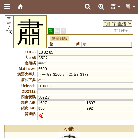
普
粵
聿
肅
129
7
繁
簡
港
單讀音字
(13)
繁簡對應
繁
簡
肃
UTF-8
E8 82 85
大五碼
B5C2
倉頡碼
中難
Matthews
5509
漢語大字典
（一版）3169；（二版）3378
康熙字典
899
Unicode
U+8085
GB2312
四角號碼
5022.7
頻序 A/B
1507
1607
頻次 A/B
850
292
普通話
s
小篆