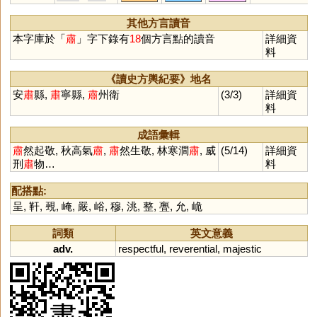
摍
鮛
橚
憟
焂
莤
跾
虪
鏼
襩
梀
其他方言讀音
本字庫於「
肅
」字下錄有
18
個方言點的讀音
詳細資
料
《讀史方輿紀要》地名
安
肅
縣,
肅
寧縣,
肅
州衛
(3/3)
詳細資
料
成語彙輯
肅
然起敬, 秋高氣
肅
,
肅
然生敬, 林寒澗
肅
, 威
(5/14)
詳細資
刑
肅
物…
料
配搭點:
呈
,
靬
,
覡
,
崦
,
嚴
,
峪
,
穆
,
洮
,
整
,
亹
,
允
,
峗
詞類
英文意義
adv.
respectful
,
reverential
,
majestic