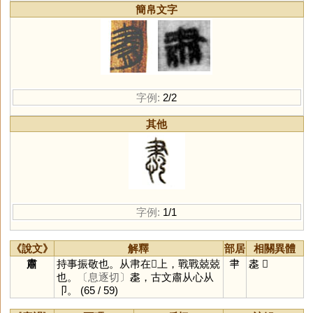
簡帛文字
字例:
2/2
其他
字例:
1/1
《說文》
解釋
部居
相關異體
肅
持事振敬也。从帇在𣶒上，戰戰兢兢
𦘒
䏋
𦘛
也。
〔息逐切〕
䏋，古文肅从心从
卩。
(65 / 59)