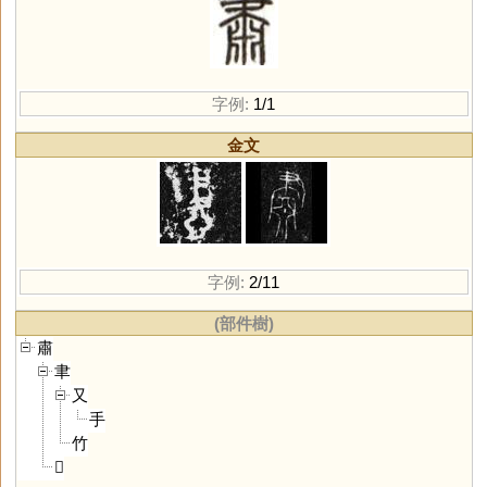
字例:
1/1
金文
字例:
2/11
(部件樹)
肅
聿
又
手
竹
𣶒