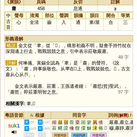
《廣韻》
頁碼
反切
註解
肅
458
息逐
中
聲母
清濁
部位
聲調
韻攝
韻目
開合
等第
古
心
全清
齒
入
通
東
/
屋
合
三
音
形義通解
略說:
金文從「
聿
」從「
𣶒
」，構形初義不明，疑會手持竹杖在
深淵邊上行走，戰戰競競之意，引申表示莊敬嚴肅。
48 字
詳解:
何琳儀、黃錫全認為「
聿
」是「
肅
」的聲符。《說
文》：「肅，持事振敬也。从𦘒在𣶒上，戰戰兢兢也。𦘛，古文
肅从心从卪。」
金文表示嚴肅、莊重，王孫遺者鐘：「肅悊(哲)聖武」，
「肅哲」即莊重明智之意。
97 字
相關漢字:
聿
,
𣶒
粵語音節
根據
同音字
詞例(
) /
&
解釋
備
縮
叔
宿
蓿
粟
蹜
簌
夙
倏
嚴肅,肅立,肅
黃
周
p50
p137
s
uk
1
菽
颼
謖
儵
餿
僳
觫
涑
翛
𡖊
穆,肅靜,肅清
李
何
p325
p365
棴
鎪
蔌
洬
餗
鷫
鱐
驌
玊
HKLS
人文
同聲同韻
同韻同調
同聲同調