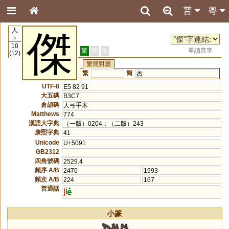
普
粵
人
傑
9
10
繁
簡
港
單讀音字
(12)
繁簡對應
繁
簡
杰
UTF-8
E5 82 91
大五碼
B3C7
倉頡碼
人弓手木
Matthews
774
漢語大字典
（一版）0204；（二版）243
康熙字典
41
Unicode
U+5091
GB2312
四角號碼
2529.4
頻序 A/B
2470
1993
頻次 A/B
224
167
普通話
j
i
小篆