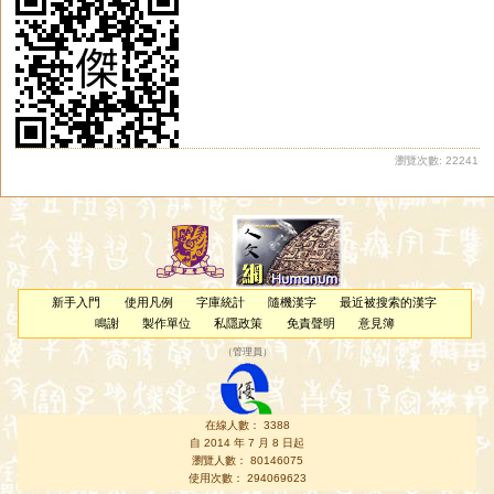
瀏覽次數: 22241
新手入門
使用凡例
字庫統計
隨機漢字
最近被搜索的漢字
鳴謝
製作單位
私隱政策
免責聲明
意見簿
（
管理員
）
在線人數： 3388
自 2014 年 7 月 8 日起
瀏覽人數： 80146075
使用次數： 294069623