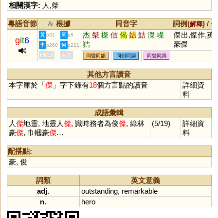
相關漢字:
人
,
桀
粵語音節
根據
同音字
詞例(
) /
&
解釋
備
杰
桀
榤
佶
偈
姞
鮚
滐
嵥
傑出,傑作,英
黃
周
p31
p8
g
it
6
狤
豪傑
李
何
p260
p221
HKLS
人文
同聲同韻
同韻同調
同聲同調
其他方言讀音
本字庫於「
傑
」字下錄有
18
個方言點的讀音
詳細資
料
成語彙輯
人
傑
地靈, 地靈人
傑
, 識時務者為俊
傑
, 綠林
(5/19)
詳細資
豪
傑
, 巾幗豪
傑
…
料
配搭點:
豪
,
俊
詞類
英文意義
adj.
outstanding
,
remarkable
n.
hero