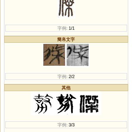
字例:
1/1
簡帛文字
字例:
2/2
其他
字例:
3/3