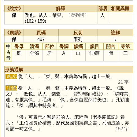
《說文》
解釋
部居
相關異體
傑
傲也。从人，桀聲。
〔渠列切〕
人
(162 / 159)
《廣韻》
頁碼
反切
註解
傑
497
渠列
中
聲母
清濁
部位
聲調
韻攝
韻目
開合
等第
古
群
全濁
牙
入
山
仙
/
薛
開
三
音
形義通解
略說:
從「
人
」，「
桀
」聲，本義為特異，超出一般。
21 字
詳解:
從「
人
」，「
桀
」聲，本義為特異，超出一般。《說
文》：「傲也。从人，桀聲。」 《詩‧周頌‧載芟》：「驛驛其
達，有厭其傑。」毛傳：「傑，言傑苗厭然特美也。」孔穎達
疏：「傑，謂其中特美者。」
「
傑
」可表示才智超群的人。宋陸游《老學庵筆記》卷
六：「王伯照長於禮樂，歷代及國朝議禮之書，悉能成誦，亦
可謂一時之傑。」
152 字