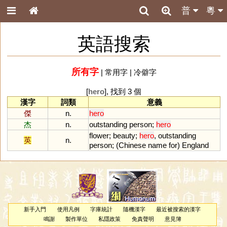
普
粵
英語搜索
所有字
|
常用字
|
冷僻字
[
hero
], 找到 3 個
漢字
詞類
意義
傑
n.
hero
杰
n.
outstanding
person
;
hero
flower
;
beauty
;
hero
,
outstanding
英
n.
person
; (
Chinese
name
for
)
England
新手入門
使用凡例
字庫統計
隨機漢字
最近被搜索的漢字
鳴謝
製作單位
私隱政策
免責聲明
意見簿