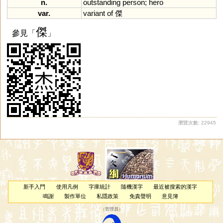
n.
outstanding
person
;
hero
var.
variant
of
傑
傑
參見「
」
瀏覽次數: 22945
新手入門
使用凡例
字庫統計
隨機漢字
最近被搜索的漢字
鳴謝
製作單位
私隱政策
免責聲明
意見簿
（
管理員
）