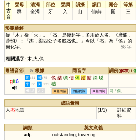
中
聲母
清濁
部位
聲調
韻攝
韻目
開合
等第
古
群
全濁
牙
入
山
仙
/
薛
開
三
音
形義通解
從「
木
」從「
火
」。「
杰
」是後起字，多用於人名。《廣韻．
薛韻》：「杰，梁四公子名䨲杰也。」今以「
杰
」為「
傑
」的
簡化字。
58 字
相關漢字:
木
,
火
,
傑
粵語音節
根據
同音字
詞例(
) /
&
解釋
備
傑
桀
榤
佶
偈
姞
鮚
滐
嵥
黃
周
p31
p75
g
it
6
狤
李
何
p50
p221
HKLS
人文
同「
傑
」
同聲同韻
同韻同調
同聲同調
成語彙輯
人
杰
地靈
(1/1)
詳細資
料
詞類
英文意義
adj.
outstanding
;
towering