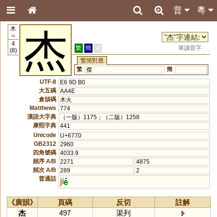
普
粵
木
杰
75
4
繁
簡
港
單讀音字
(8)
繁簡對應
繁
簡
傑
UTF-8
E6 9D B0
大五碼
AA4E
倉頡碼
木火
Matthews
774
漢語大字典
（一版）1175；（二版）1258
康熙字典
441
Unicode
U+6770
GB2312
2960
四角號碼
4033.9
頻序 A/B
2271
4875
頻次 A/B
289
2
普通話
j
i
《廣韻》
頁碼
反切
註解
杰
497
渠列