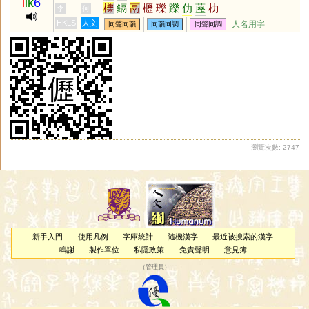
l
ik
6
櫟
鎘
鬲
櫪
瓅
躒
仂
藶
朸
李
何
壢
轣
鱳
皪
扚
磿
厤
秝
屴
HKLS
人文
人名用字
同聲同韻
同韻同調
同聲同調
蒚
赲
讈
靋
蝷
瀏覽次數: 2747
新手入門
使用凡例
字庫統計
隨機漢字
最近被搜索的漢字
鳴謝
製作單位
私隱政策
免責聲明
意見簿
（
管理員
）