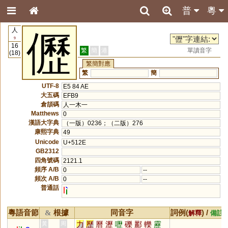
普
粵
人
儮
9
16
繁
簡
港
單讀音字
(18)
繁簡對應
繁
簡
UTF-8
E5 84 AE
大五碼
EFB9
倉頡碼
人一木一
Matthews
0
漢語大字典
（一版）0236；（二版）276
康熙字典
49
Unicode
U+512E
GB2312
四角號碼
2121.1
頻序 A/B
0
--
頻次 A/B
0
--
普通話
l
粵語音節
根據
同音字
詞例(
) /
&
解釋
備註
力
歷
曆
瀝
嚦
礫
酈
轢
靂
黃
周