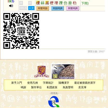
l
ik
6
櫟
鎘
鬲
櫪
瓅
躒
仂
藶
朸
下雨)
李
何
壢
轣
儮
皪
鱳
磿
厤
秝
屴
HKLS
人文
同聲同韻
同韻同調
同聲同調
扚
蒚
赲
讈
蝷
瀏覽次數: 2937
新手入門
使用凡例
字庫統計
隨機漢字
最近被搜索的漢字
鳴謝
製作單位
私隱政策
免責聲明
意見簿
（
管理員
）