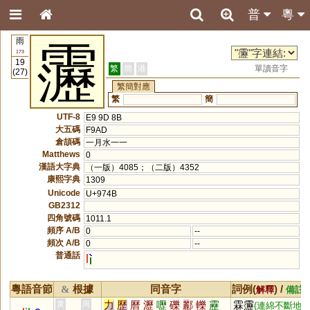
普
粵
雨
靋
173
19
繁
簡
港
單讀音字
(27)
繁簡對應
繁
簡
UTF-8
E9 9D 8B
大五碼
F9AD
倉頡碼
一月水一一
Matthews
0
漢語大字典
（一版）4085；（二版）4352
康熙字典
1309
Unicode
U+974B
GB2312
四角號碼
1011.1
頻序 A/B
0
--
頻次 A/B
0
--
普通話
l
粵語音節
根據
同音字
詞例(
) /
&
解釋
備註
力
歷
曆
瀝
嚦
礫
酈
轢
靂
霖靋
黃
周
(連綿不斷地