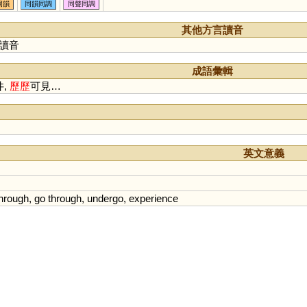
讈
赲
蒚
扚
鱳
儮
轣
皪
同韻
同韻同調
同聲同調
屴
厤
朸
秝
其他方言讀音
讀音
成語彙輯
井,
歷
歷
可見…
英文意義
hrough
,
go
through
,
undergo
,
experience