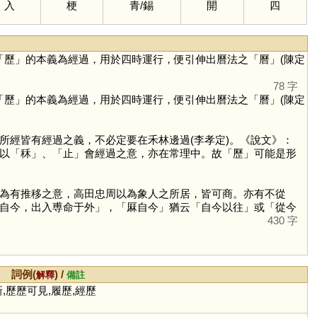
入
梗
青
/
錫
開
四
「
歷
」的本義為經過，用於四時運行，便引伸出曆法之「
曆
」(陳定
78 字
「
歷
」的本義為經過，用於四時運行，便引伸出曆法之「
曆
」(陳定
所經皆有經過之義，不必定要在禾林邊過(李孝定)。《說文》：
以「
秝
」、「
止
」會經過之意，亦在常理中。故「
歷
」可能是形
為有推移之意，高田忠周以為象人之所居，皆可商。亦有不從
自今，出入尃命于外」，「厤自今」猶云「自今以往」或「從今
430 字
詞例(
) /
解釋
備註
新,歷歷可見,履歷,經歷