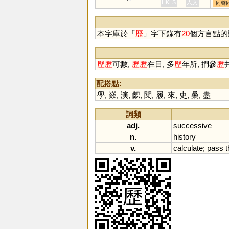
靋
HKLS
人文
同聲
磿
本字庫於「
歷
」字下錄有
20
個方言點的
歷
歷
可數,
歷
歷
在目, 多
歷
年所, 捫參
歷
配搭點:
學
,
嶔
,
演
,
齞
,
閱
,
履
,
來
,
史
,
桑
,
盡
詞類
adj.
successive
n.
history
v.
calculate
;
pass
t