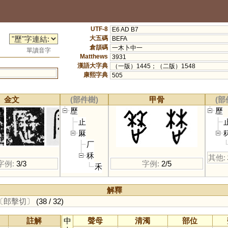
UTF-8
E6 AD B7
大五碼
BEFA
倉頡碼
一木卜中一
單讀音字
Matthews
3931
漢語大字典
（一版）1445；（二版）1548
康熙字典
505
金文
(部件樹)
甲骨
(部
歷
歷
止
厤
厂
秝
其他:
字例:
3/3
字例:
2/5
禾
解釋
〔郎擊切〕
(38 / 32)
註解
中
聲母
清濁
部位