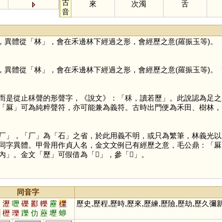
古
來
次濁
舌
音
，異體從「
林
」，會在禾邊林下經過之形，會經歷之意(羅振玉等)。
，異體從「
林
」，會在禾邊林下經過之形，會經歷之意(羅振玉等)。
而是從止秝聲的形聲字，《說文》：「秝，讀若歷」。此說認為足之
「
厤
」可為純粹聲符，亦可能兼為義符。古時出門便為禾田、樹林，
厂
」，「
厂
」為「
石
」之省，於此用義不明，或只為繁筆，林義光以
同字異體。甲骨用作貞人名，金文文例已有經歷之意，毛公鼎：「厤
內」。金文「
歷
」可假借為「
𤯌
」，參「
𤯌
」。
同音字
曆
瀝
嚦
礫
酈
轢
靂
櫟
歷史,歷程,歷時,歷來,歷練,歷險,歷劫,歷久彌
鬲
櫪
瓅
躒
仂
藶
壢
蝷