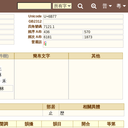
普
粵
Unicode
U+6B77
GB2312
四角號碼
7121.1
頻序 A/B
436
570
頻次 A/B
6181
1873
普通話
l
件樹)
簡帛文字
其他
止
秝
禾
林
部居
相關異體
止
歴
聲調
韻攝
韻目
開合
等第