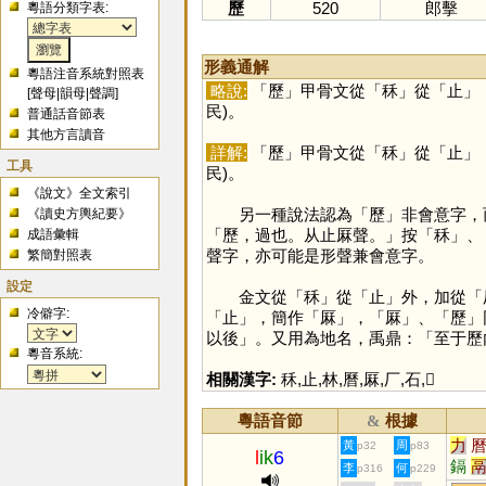
歷
520
郎擊
粵語分類字表:
形義通解
粵語注音系統對照表
略說:
「
歷
」甲骨文從「
秝
」從「
止
」
[
聲母
|
韻母
|
聲調
]
民)。
普通話音節表
其他方言讀音
詳解:
「
歷
」甲骨文從「
秝
」從「
止
」
工具
民)。
《說文》全文索引
另一種說法認為「
歷
」非會意字，
《讀史方輿紀要》
「歷，過也。从止厤聲。」按「
秝
」、
成語彙輯
聲字，亦可能是形聲兼會意字。
繁簡對照表
設定
金文從「
秝
」從「
止
」外，加從「
冷僻字:
「
止
」，簡作「
厤
」，「
厤
」、「
歷
」
以後」。又用為地名，禹鼎：「至于歷
粵音系統:
相關漢字:
秝
,
止
,
林
,
曆
,
厤
,
厂
,
石
,
𤯌
粵語音節
根據
&
力
黃
周
p32
p83
l
ik
6
鎘
李
何
p316
p229