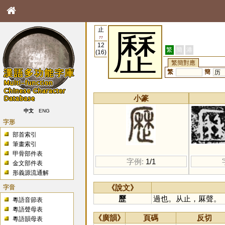
止
歷
77
12
繁
簡
港
(16)
繁簡對應
繁
簡
历
小篆
中文
ENG
字形
部首索引
筆畫索引
甲骨部件表
字例:
1/1
金文部件表
形義源流通解
字音
《說文》
歷
過也。从止，厤聲。
粵語音節表
粵語聲母表
《廣韻》
頁碼
反切
粵語韻母表