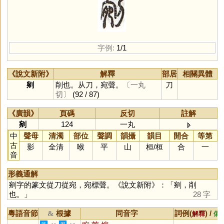
字例:
1/1
《說文新附》
解釋
部居
相關異體
剜
削也。从刀，宛聲。
〔一丸
刀
切〕
(92 / 87)
《廣韻》
頁碼
反切
註解
剜
124
一丸
中
聲母
清濁
部位
聲調
韻攝
韻目
開合
等第
古
影
全清
喉
平
山
桓
/
桓
合
一
音
形義通解
剜字的篆文從刀從宛，宛標聲。《說文新附》：「剜，削
也。」
28 字
粵語音節
根據
同音字
詞例(
) /
&
解釋
備