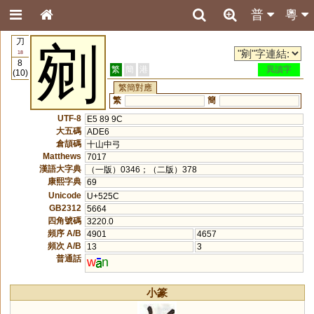
普
粵
刀
剜
18
8
繁
簡
港
異讀字
(10)
繁簡對應
繁
簡
UTF-8
E5 89 9C
大五碼
ADE6
倉頡碼
十山中弓
Matthews
7017
漢語大字典
（一版）0346；（二版）378
康熙字典
69
Unicode
U+525C
GB2312
5664
四角號碼
3220.0
頻序 A/B
4901
4657
頻次 A/B
13
3
普通話
w
n
小篆