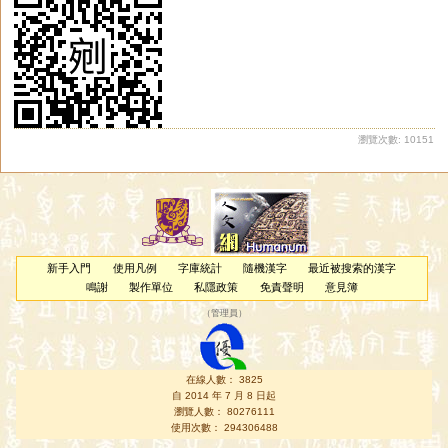
瀏覽次數: 10151
新手入門
使用凡例
字庫統計
隨機漢字
最近被搜索的漢字
鳴謝
製作單位
私隱政策
免責聲明
意見簿
（
管理員
）
在線人數： 3825
自 2014 年 7 月 8 日起
瀏覽人數： 80276111
使用次數： 294306488