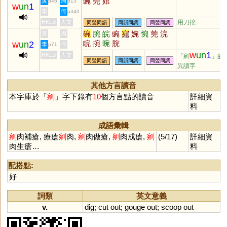
豌
莞
婠
黃
周
p46
p13
w
un
1
李
何
p340
HKLS
人文
用刀挖
同聲同韻
同韻同調
同聲同調
碗
腕
皖
豌
宛
婉
惋
莞
浣
黃
周
睆
捥
晼
脘
w
un
2
李
何
p71
w
un
1
HKLS
人文
「剜
」的
同聲同韻
同韻同調
同聲同調
異讀字
其他方言讀音
本字庫於「
剜
」字下錄有
10
個方言點的讀音
詳細資
料
成語彙輯
剜
肉補瘡, 療瘡
剜
肉,
剜
肉做瘡,
剜
肉成瘡,
剜
(5/17)
詳細資
肉生瘡…
料
配搭點:
好
詞類
英文意義
v.
dig
;
cut
out
;
gouge
out
;
scoop
out