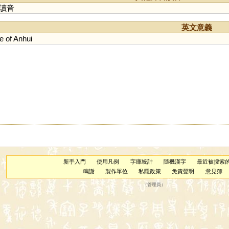
讀音
英文意義
e
of
Anhui
新手入門
使用凡例
字庫統計
隨機漢字
最近被搜索
鳴謝
製作單位
私隱政策
免責聲明
意見簿
（
管理員
）