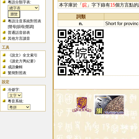
粵語分類字表:
本字庫於「
皖
」字下錄有
15
個方言點的
詞類
粵語注音系統對照表
n.
Short
for
provinc
[
聲母
|
韻母
|
聲調
]
普通話音節表
其他方言讀音
工具
《說文》全文索引
《讀史方輿紀要》
成語彙輯
繁簡對照表
設定
冷僻字:
粵音系統: