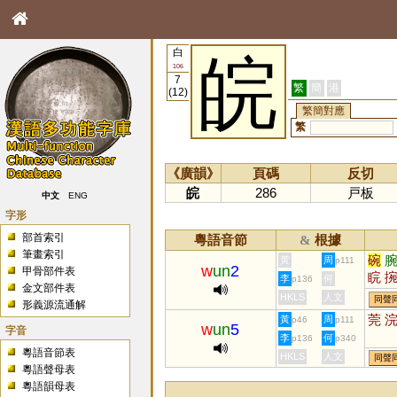
白
皖
106
7
繁
簡
港
(12)
繁簡對應
繁
《廣韻》
頁碼
反切
皖
286
戸板
中文
ENG
字形
部首索引
粵語音節
根據
&
筆畫索引
碗
黃
周
p111
w
un
2
甲骨部件表
睆
李
何
p136
金文部件表
HKLS
人文
同聲
形義源流通解
莞
黃
周
p46
p111
w
un
5
字音
李
何
p136
p340
粵語音節表
HKLS
人文
同聲
粵語聲母表
粵語韻母表