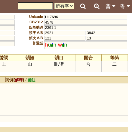
普
粵
Unicode
U+7696
GB2312
4578
四角號碼
2361.1
頻序 A/B
2921
3842
頻次 A/B
121
13
普通話
h
u
n
w
n
聲調
韻攝
韻目
開合
等第
上
山
刪
/
潸
合
二
詞例(
) /
解釋
備註