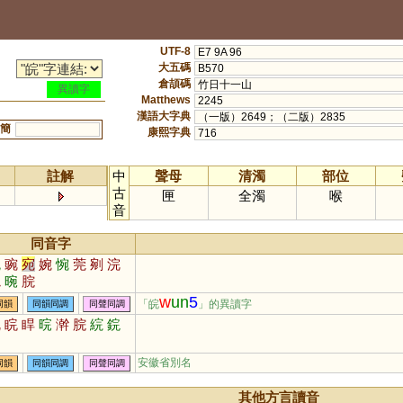
UTF-8
E7 9A 96
大五碼
B570
倉頡碼
竹日十一山
異讀字
Matthews
2245
漢語大字典
（一版）2649；（二版）2835
簡
康熙字典
716
註解
中
聲母
清濁
部位
古
匣
全濁
喉
音
同音字
腕
豌
宛
婉
惋
莞
剜
浣
捥
晼
脘
w
un
5
「皖
」的異讀字
同韻
同韻同調
同聲同調
浣
睆
睅
晥
澣
脘
綄
鋎
安徽省別名
同韻
同韻同調
同聲同調
其他方言讀音