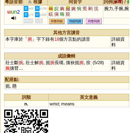
粵語音節
根據
同音字
詞例(
) /
&
解釋
備
碗
皖
豌
宛
婉
惋
莞
剜
浣
腕力,手腕,腕
黃
周
p46
p139
w
un
2
睆
捥
晼
脘
李
何
p72
p340
HKLS
人文
同聲同韻
同韻同調
同聲同調
其他方言讀音
本字庫於「
腕
」字下錄有
18
個方言點的讀音
詳細資
料
成語彙輯
壯士斷
腕
, 壯士解
腕
, 扼
腕
長嘆, 攘袂扼
腕
, 揎
(5/28)
詳細資
腕
攘臂…
料
配搭點:
扼
,
懸
詞類
英文意義
n.
wrist
;
means