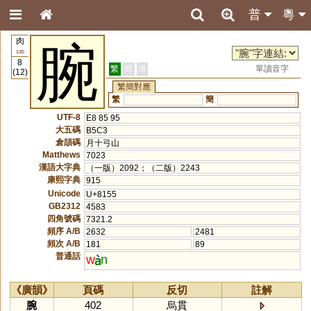
普
粵
肉
腕
130
8
繁
簡
港
單讀音字
(12)
繁簡對應
繁
簡
UTF-8
E8 85 95
大五碼
B5C3
倉頡碼
月十弓山
Matthews
7023
漢語大字典
（一版）2092；（二版）2243
康熙字典
915
Unicode
U+8155
GB2312
4583
四角號碼
7321.2
頻序 A/B
2632
2481
頻次 A/B
181
89
普通話
w
n
《廣韻》
頁碼
反切
註解
腕
402
烏貫