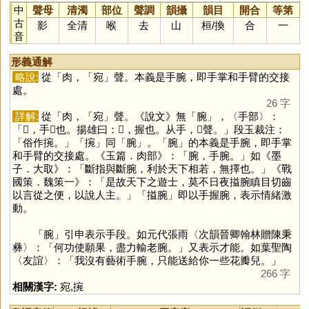
中
聲母
清濁
部位
聲調
韻攝
韻目
開合
等第
古
影
全清
喉
去
山
桓
/
換
合
一
音
形義通解
略說:
從「肉，「
宛
」聲。本義是手腕，即手掌和手臂的交接
處。
26 字
詳解:
從「肉，「
宛
」聲。《說文》無「
腕
」，〈手部〉：
「𢯲，手𢯲也。揚雄曰：𢯲，握也。从手，𥄗聲。」段玉裁注：
「俗作捥。」「
捥
」同「
腕
」。「
腕
」的本義是手腕，即手掌
和手臂的交接處。《玉篇．肉部》：「腕，手腕。」如《墨
子．大取》：「斷指與斷腕，利於天下相若，無擇也。」《戰
國策．魏策一》：「是故天下之遊士，莫不日夜搤腕瞋目切齒
以言從之便，以說人主。」「搤腕」即以手握腕，表示情緒激
動。
「
腕
」引申表示手段。如元代張雨〈次韻晉卿翰林贈陳秉
彝〉：「何功使願果，盡力輸老腕。」又表示才能。如葉聖陶
〈友誼〉：「我沒有藝術手腕，只能送給你一些花瓣兒。」
266 字
相關漢字:
宛
,
捥