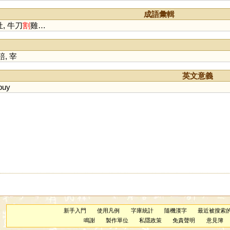
成語彙輯
肚, 牛刀
割
雞…
賠
,
宰
英文意義
buy
新手入門
使用凡例
字庫統計
隨機漢字
最近被搜索
鳴謝
製作單位
私隱政策
免責聲明
意見簿