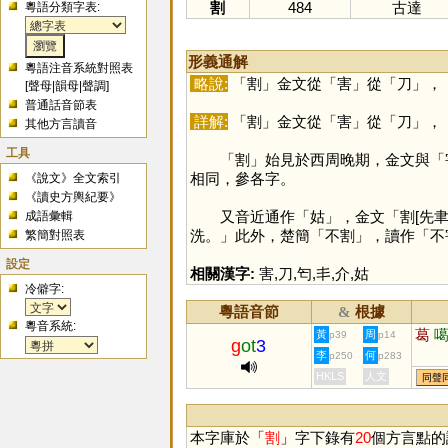
割
484
古達
粵語分類字表:
形義通解
粵語注音系統對照表
略說:
「
割
」金文從「
害
」從「
刀
」，
[
聲母
|
韻母
|
聲調
]
普通話音節表
詳解:
「
割
」金文從「
害
」從「
刀
」，
其他方言讀音
工具
「
割
」始見於西周晚期，金文與「
相同，參各字。
《說文》全文索引
《讀史方輿紀要》
又音近通作「
姑
」，金文「割[先
成語彙輯
洗。」此外，楚簡「不割」，讀作「不
繁簡對照表
設定
相關漢字:
害
,
刀
,
匄
,
丯
,
介
,
姑
冷僻字:
粵語音節
根據
&
粵音系統:
葛
黃
周
p39
p14
g
ot
3
李
何
p250
p283
HKLS
人文
同聲
本字庫於「
割
」字下錄有
20
個方言點的