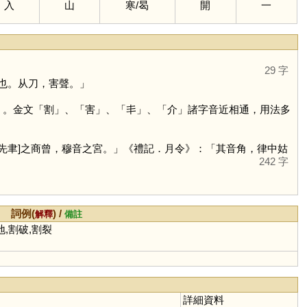
入
山
寒
/
曷
開
一
29 字
也。从刀，害聲。」
」。金文「
割
」、「
害
」、「
丯
」、「
介
」諸字音近相通，用法多
[先聿]之商曾，穆音之宮。」《禮記．月令》：「其音角，律中姑
242 字
詞例(
) /
解釋
備註
地,割破,割裂
詳細資料