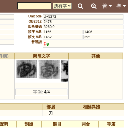
普
粵
Unicode
U+5272
GB2312
2478
四角號碼
3260.0
頻序 A/B
1156
1406
頻次 A/B
1452
395
普通話
g
件樹)
簡帛文字
其他
字例:
4/4
部居
相關異體
刀
聲調
韻攝
韻目
開合
等第