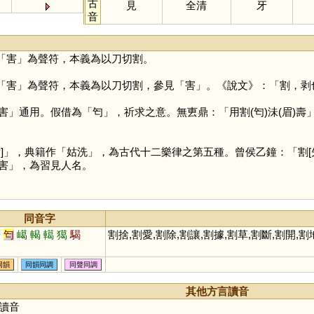
古
見
全清
牙
音
「
害
」為聲符，本義為以刀切割。
「
害
」為聲符，本義為以刀切割，參見「
害
」。《說文》：「割，剥
害
」通用。假借為「
匄
」，祈求之意。無叀鼎：「用割(匄)沬(眉)壽
聿]」，典籍作「姑洗」，為古代十二樂律之第五種。曾侯乙鐘：「割
害」，為習見人名。
同音字
噶
匄
嶱
輵
轕
獦
騔
割捨,割愛,割除,割讓,割據,割草,割斷,割開,割
同韻
同韻同調
同聲同調
其他方言讀音
讀音