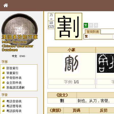
刀
割
18
10
繁
簡
港
(12)
繁簡對應
繁
小篆
中文
ENG
字形
部首索引
筆畫索引
甲骨部件表
字例:
1/1
金文部件表
形義源流通解
字音
《說文》
割
剝也。从刀，害聲。
粵語音節表
粵語聲母表
《廣韻》
頁碼
反切
粵語韻母表