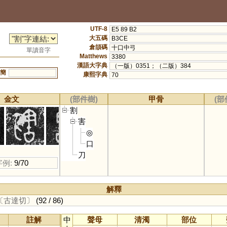
UTF-8
E5 89 B2
大五碼
B3CE
倉頡碼
十口中弓
單讀音字
Matthews
3380
漢語大字典
（一版）0351；（二版）384
簡
康熙字典
70
金文
(部件樹)
甲骨
(部
割
害
◎
口
刀
字例:
9/70
解釋
〔古達切〕
(92 / 86)
註解
中
聲母
清濁
部位