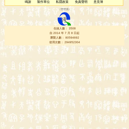
鳴謝
製作單位
私隱政策
免責聲明
意見簿
（
管理員
）
在線人數： 3508
自 2014 年 7 月 8 日起
瀏覽人數： 80594692
使用次數： 294952304