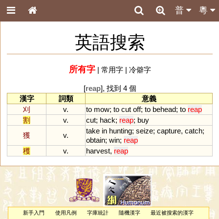
普
粵
英語搜索
所有字
|
常用字
|
冷僻字
[
reap
], 找到 4 個
漢字
詞類
意義
刈
v.
to
mow
;
to
cut
off
;
to
behead
;
to
reap
割
v.
cut
;
hack
;
reap
;
buy
take
in
hunting
;
seize
;
capture
,
catch
;
獲
v.
obtain
;
win
;
reap
穫
v.
harvest
,
reap
新手入門
使用凡例
字庫統計
隨機漢字
最近被搜索的漢字