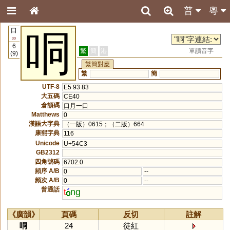
普
粵
口
哃
30
6
繁
簡
港
單讀音字
(9)
繁簡對應
繁
簡
UTF-8
E5 93 83
大五碼
CE40
倉頡碼
口月一口
Matthews
0
漢語大字典
（一版）0615；（二版）664
康熙字典
116
Unicode
U+54C3
GB2312
四角號碼
6702.0
頻序 A/B
0
--
頻次 A/B
0
--
普通話
t
ng
《廣韻》
頁碼
反切
註解
哃
24
徒紅