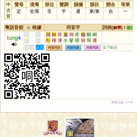
中
聲母
清濁
部位
聲調
韻攝
韻目
開合
等第
古
定
全濁
舌
平
通
東
/
東
合
一
音
粵語音節
根據
同音字
詞例(
) /
&
解釋
備註
同
銅
筒
童
洞
疼
桐
酮
峒
黃
周
t
ung
4
彤
穜
潼
仝
鼕
瞳
侗
垌
僮
李
何
佟
橦
曈
艟
膧
氃
朣
犝
獞
HKLS
人文
妄下斷語
同聲同韻
同韻同調
同聲同調
赨
筩
衕
茼
烔
罿
鮦
浵
餇
粡
絧
詷
痋
鉖
瀏覽次數: 2776