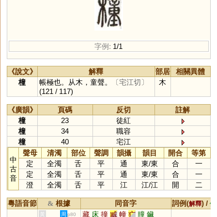
字例:
1/1
《說文》
解釋
部居
相關異體
橦
帳極也。从木，童聲。
〔宅江切〕
木
(121 / 117)
《廣韻》
頁碼
反切
註解
橦
23
徒紅
橦
34
職容
橦
40
宅江
聲母
清濁
部位
聲調
韻攝
韻目
開合
等第
中
定
全濁
舌
平
通
東
/
東
合
一
古
定
全濁
舌
平
通
東
/
東
合
一
音
澄
全濁
舌
平
江
江
/
江
開
二
粵語音節
根據
同音字
詞例(
) /
&
解釋
備
藏
床
撞
臧
幢
疒
膧
鑶
黃
周
p80