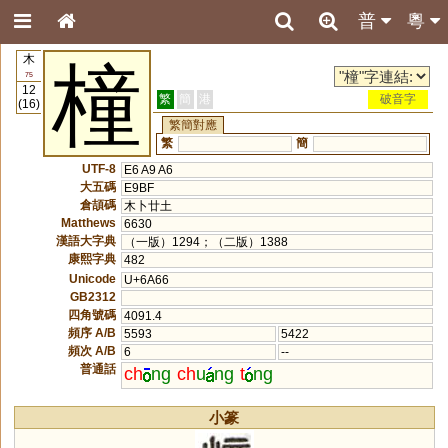
普
粵
木
橦
75
12
繁
簡
港
破音字
(16)
繁簡對應
繁
簡
UTF-8
E6 A9 A6
大五碼
E9BF
倉頡碼
木卜廿土
Matthews
6630
漢語大字典
（一版）1294；（二版）1388
康熙字典
482
Unicode
U+6A66
GB2312
四角號碼
4091.4
頻序 A/B
5593
5422
頻次 A/B
6
--
普通話
ch
ng
ch
u
ng
t
ng
小篆