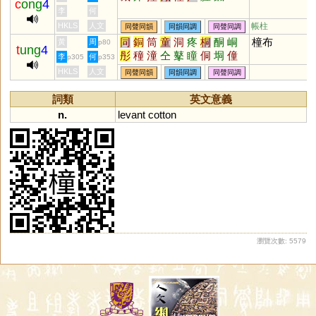
c
ong
4
李
何
HKLS
人文
帳柱
同聲同韻
同韻同調
同聲同調
同
銅
筒
童
洞
疼
桐
酮
峒
橦布
黃
周
p80
t
ung
4
彤
穜
潼
仝
鼕
瞳
侗
垌
僮
李
何
p305
p353
佟
曈
艟
膧
犝
氃
朣
罿
獞
HKLS
人文
同聲同韻
同韻同調
同聲同調
赨
筩
衕
茼
烔
鮦
浵
哃
餇
粡
絧
詷
痋
鉖
詞類
英文意義
n.
levant
cotton
瀏覽次數: 5579