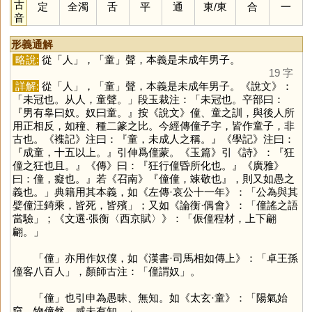
古
定
全濁
舌
平
通
東
/
東
合
一
音
形義通解
略說:
從「
人
」，「
童
」聲，本義是未成年男子。
19 字
詳解:
從「
人
」，「
童
」聲，本義是未成年男子。《說文》：
「未冠也。从人，童聲。」段玉裁注：「未冠也。䇂部曰：
『男有辠曰奴。奴曰童。』按《說文》僮、童之訓，與後人所
用正相反，如穜、種二篆之比。今經傳僮子字，皆作童子，非
古也。《襍記》注曰：『童，未成人之稱。』《學記》注曰：
『成童，十五以上。』引伸爲僮蒙。《玉篇》引《詩》：『狂
僮之狂也且。』《傳》曰：『狂行僮昏所化也。』《廣雅》
曰：僮，癡也。』若《召南》『僮僮，竦敬也』，則又如愚之
義也。」典籍用其本義，如《左傳·哀公十一年》：「公為與其
嬖僮汪錡乘，皆死，皆殯」；又如《論衡·偶會》：「僮謠之語
當驗」；《文選‧張衡〈西京賦〉》：「侲僮程材，上下翩
翩。」
「
僮
」亦用作奴僕，如《漢書·司馬相如傳上》：「卓王孫
僮客八百人」，顏師古注：「僮謂奴」。
「
僮
」也引申為愚昧、無知。如《太玄·童》：「陽氣始
窺，物僮然，咸未有知。」