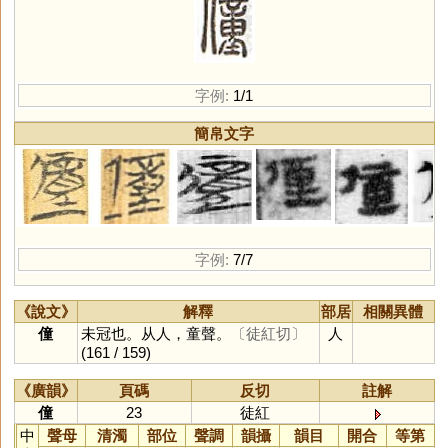
字例:
1/1
簡帛文字
字例:
7/7
《說文》
解釋
部居
相關異體
僮
未冠也。从人，童聲。
〔徒紅切〕
人
(161 / 159)
《廣韻》
頁碼
反切
註解
僮
23
徒紅
中
聲母
清濁
部位
聲調
韻攝
韻目
開合
等第