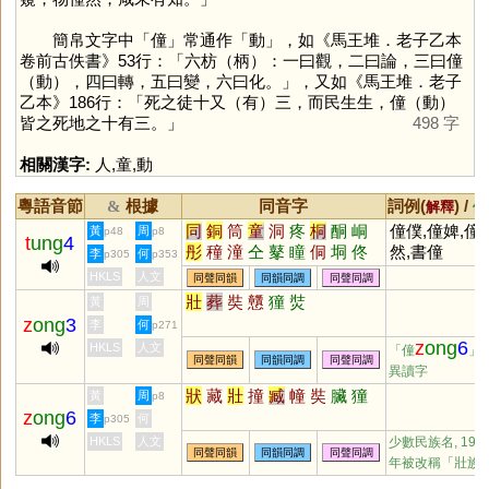
簡帛文字中「
僮
」常通作「
動
」，如《馬王堆．老子乙本
卷前古佚書》53行：「六枋（柄）：一曰觀，二曰論，三曰僮
（動），四曰轉，五曰變，六曰化。」，又如《馬王堆．老子
乙本》186行：「死之徒十又（有）三，而民生生，僮（動）
皆之死地之十有三。」
498 字
相關漢字:
人
,
童
,
動
粵語音節
根據
同音字
詞例(
) /
&
解釋
備
同
銅
筒
童
洞
疼
桐
酮
峒
僮僕,僮婢,僮
黃
周
p48
p8
t
ung
4
彤
穜
潼
仝
鼕
瞳
侗
垌
佟
然,書僮
李
何
p305
p353
橦
曈
艟
朣
鉖
痋
詷
絧
粡
HKLS
人文
同聲同韻
同韻同調
同聲同調
餇
哃
浵
膧
鮦
罿
犝
氃
獞
壯
葬
奘
戇
獞
焋
黃
周
赨
衕
茼
筩
烔
z
ong
3
李
何
p271
z
ong
6
HKLS
人文
「僮
」
同聲同韻
同韻同調
同聲同調
異讀字
狀
藏
壯
撞
臧
幢
奘
臟
獞
黃
周
p8
z
ong
6
李
何
p305
HKLS
人文
少數民族名, 196
同聲同韻
同韻同調
同聲同調
年被改稱「壯族