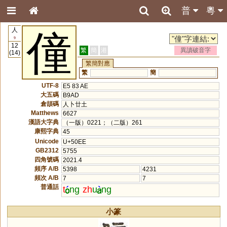
普
粵
人
僮
9
12
繁
簡
港
異讀破音字
(14)
繁簡對應
繁
簡
UTF-8
E5 83 AE
大五碼
B9AD
倉頡碼
人卜廿土
Matthews
6627
漢語大字典
（一版）0221；（二版）261
康熙字典
45
Unicode
U+50EE
GB2312
5755
四角號碼
2021.4
頻序 A/B
5398
4231
頻次 A/B
7
7
普通話
t
ng
zh
u
ng
小篆