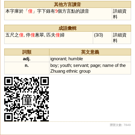
其他方言讀音
本字庫於「
僮
」字下錄有
9
個方言點的讀音
詳細資
料
成語彙輯
五尺之
僮
, 停
僮
蔥翠, 匹夫
僮
婦
(3/3)
詳細資
料
詞類
英文意義
adj.
ignorant
;
humble
n.
boy
;
youth
;
servant
;
page
;
name
of
the
Zhuang
ethnic
group
瀏覽次數: 7849