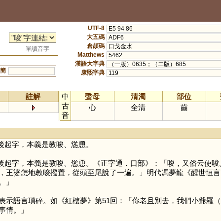
UTF-8
E5 94 86
大五碼
ADF6
倉頡碼
口戈金水
單讀音字
Matthews
5462
漢語大字典
（一版）0635；（二版）685
簡
康熙字典
119
註解
中
聲母
清濁
部位
古
心
全清
齒
音
後起字，本義是教唆、慫恿。
後起字，本義是教唆、慫恿。《正字通．口部》：「唆，又俗云使唆
，王婆怎地教唆撥置，從頭至尾說了一遍。」明代馮夢龍《醒世恒言
。」
示語言瑣碎。如《紅樓夢》第51回：「你老且別去，我們小爺羅（
事情。」