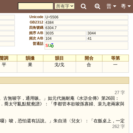
普
粵
Unicode
U+5506
GB2312
4384
四角號碼
6304.7
頻序 A/B
3035
3044
頻次 A/B
104
41
普通話
s
u
聲調
韻攝
韻目
開合
等第
平
果
戈
/
戈
合
一
27 字
。古無唆字，通用嗾。」如元代施耐庵《水滸全傳》第26回：
．喬太守亂點鴛鴦譜》：「李都管本欲唆孫寡婦、裴九老兩家與
囉）唆，恐怕還有話說。」朱自清〈兒女〉：「在飯桌上，一定
262 字