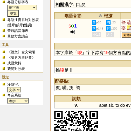
粵語分類字表:
相關漢字:
口
,
夋
粵語音節
根據
&
粵語注音系統對照表
些
黃
周
p35
p23
s
o
1
[
聲母
|
韻母
|
聲調
]
娑
李
何
p148
p256
普通話音節表
HKLS
人文
同聲
其他方言讀音
工具
《說文》全文索引
本字庫於「
唆
」字下錄有
15
個方言點的
《讀史方輿紀要》
成語彙輯
繁簡對照表
挑
唆
足非
設定
配搭點:
冷僻字:
教
,
囉
,
挑
,
調
粵音系統:
詞類
v.
abet
sb
.
to
do
evi