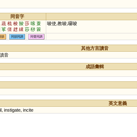
同音字
疏
蔬
梳
梭
羧
莎
嗦
蓑
唆使,教唆,囉唆
疋
挲
傞
趖
綀
莏
桫
簑
同韻
同韻同調
同聲同調
其他方言讀音
讀音
成語彙輯
英文意義
l
,
instigate
,
incite