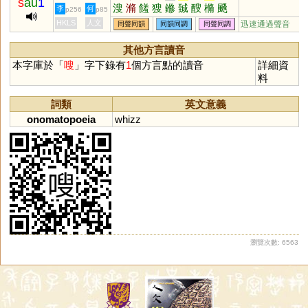
s
au
1
溲
滫
饈
獀
鎀
臹
醙
樇
颾
李
何
p256
p85
騪
蓨
鱐
鎪
糔
鄋
廋
HKLS
人文
迅速通過聲音
同聲同韻
同韻同調
同聲同調
其他方言讀音
本字庫於「
嗖
」字下錄有
1
個方言點的讀音
詳細資
料
詞類
英文意義
onomatopoeia
whizz
瀏覽次數: 6563