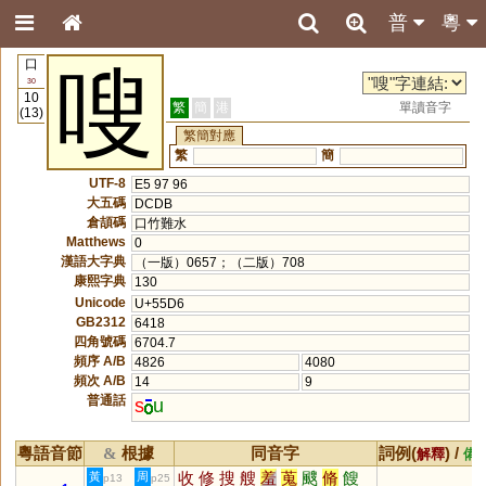
普
粵
口
嗖
30
10
繁
簡
港
單讀音字
(13)
繁簡對應
繁
簡
UTF-8
E5 97 96
大五碼
DCDB
倉頡碼
口竹難水
Matthews
0
漢語大字典
（一版）0657；（二版）708
康熙字典
130
Unicode
U+55D6
GB2312
6418
四角號碼
6704.7
頻序 A/B
4826
4080
頻次 A/B
14
9
普通話
s
u
粵語音節
根據
同音字
詞例(
) /
&
解釋
備
收
修
搜
艘
羞
蒐
颼
脩
餿
黃
周
p13
p25