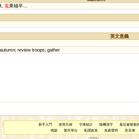
乘,
蒐
乘補卒…
英文意義
autumn
;
review
troops
;
gather
新手入門
使用凡例
字庫統計
隨機漢字
最近被搜索
鳴謝
製作單位
私隱政策
免責聲明
意見簿
（
管理員
）