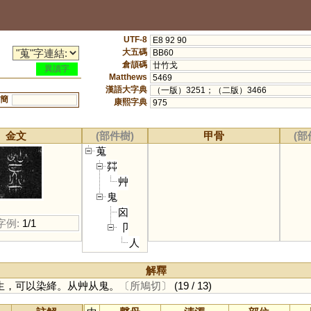
UTF-8
E8 92 90
大五碼
BB60
倉頡碼
廿竹戈
異讀字
Matthews
5469
漢語大字典
（一版）3251；（二版）3466
簡
康熙字典
975
金文
(部件樹)
甲骨
(部
蒐
茻
艸
鬼
囟
字例:
1/1
卩
人
解釋
生，可以染絳。从艸从鬼。
〔所鳩切〕
(19 / 13)