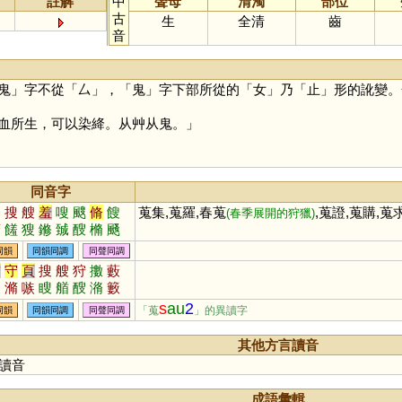
註解
中
聲母
清濁
部位
古
生
全清
齒
音
鬼
」字不從「
厶
」，「
鬼
」字下部所從的「
女
」乃「
止
」形的訛變。
所生，可以染絳。从艸从鬼。」
同音字
修
搜
艘
羞
嗖
颼
脩
餿
蒐集,蒐羅,春蒐
,蒐證,蒐購,蒐
(春季展開的狩獵)
滫
饈
獀
鎀
臹
醙
樇
颾
蓨
鱐
鎪
糔
鄋
廋
同韻
同韻同調
同聲同調
首
守
頁
搜
艘
狩
擻
藪
溲
滫
嗾
瞍
艏
醙
潃
籔
謏
棷
s
au
2
「蒐
」的異讀字
同韻
同韻同調
同聲同調
其他方言讀音
讀音
成語彙輯