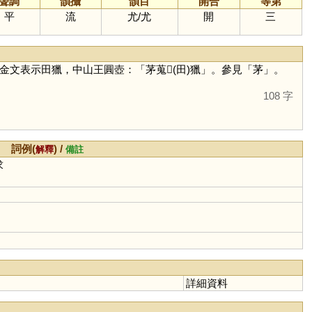
聲調
韻攝
韻目
開合
等第
平
流
尤
/
尤
開
三
金文表示田獵，中山王圓壺：「茅蒐𤝗(田)獵」。參見「
茅
」。
108 字
詞例(
) /
解釋
備註
求
詳細資料