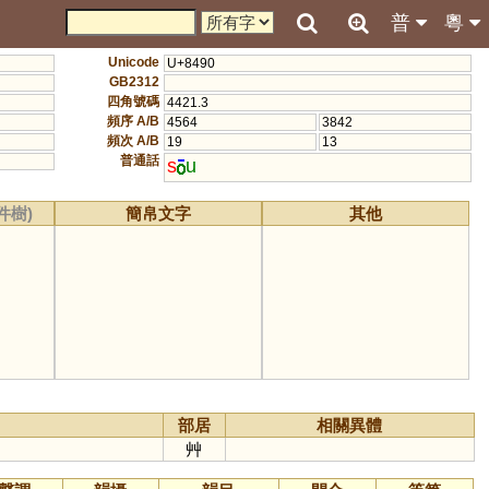
普
粵
Unicode
U+8490
GB2312
四角號碼
4421.3
頻序 A/B
4564
3842
頻次 A/B
19
13
普通話
s
u
件樹)
簡帛文字
其他
部居
相關異體
艸