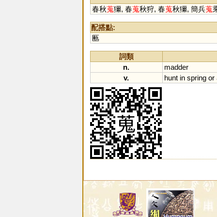
春秋
蒐
獮, 春
蒐
秋狩, 春
蒐
秋獮, 簡兵
蒐
配搭點:
匭
詞類
n.
madder
v.
hunt
in
spring
or