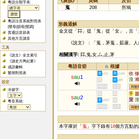
《廣韻》
頁碼
反切
粵語分類字表:
蒐
208
所鳩
粵語注音系統對照表
形義通解
[
聲母
|
韻母
|
聲調
]
金文從「
茻
」從「
鬼
」從「
女
」，古「
普通話音節表
其他方言讀音
《說文》：「蒐，茅蒐，茹藘。人血
工具
相關漢字:
茻
,
鬼
,
女
,
厶
,
止
,
茅
《說文》全文索引
《讀史方輿紀要》
粵語音節
根據
&
成語彙輯
繁簡對照表
收
黃
周
p13
p148
s
au
1
溲
李
何
p85
設定
騪
HKLS
人文
同聲
冷僻字:
手
黃
周
s
au
2
叟
李
何
p257
粵音系統:
鎪
HKLS
人文
同聲
本字庫於「
蒐
」字下錄有
18
個方言點的