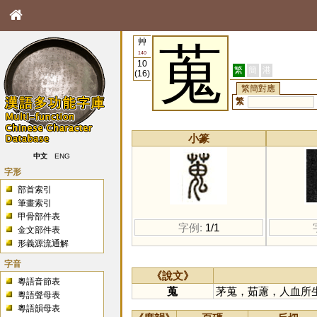
艸
蒐
140
10
繁
簡
港
(16)
繁簡對應
繁
小篆
中文
ENG
字形
部首索引
筆畫索引
甲骨部件表
字例:
1/1
金文部件表
形義源流通解
字音
《說文》
粵語音節表
蒐
茅蒐，茹藘，人血所
粵語聲母表
粵語韻母表