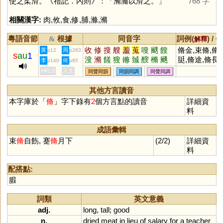
使之柔滑。《禮記．內則》：「滫瀡以滑之。」
768 字
相關漢字:
肉
,
攸
,
食
,
修
,
脯
,
滌
,
滫
粵語音節
根據
同音字
詞例(
) /
&
解釋
備
收
修
搜
艘
羞
蒐
嗖
颼
餿
脩金,束脩,脩
黃
周
p12
p283
s
au
1
溲
滫
饈
獀
鎀
臹
醙
樇
颾
脡,脩途,脩長,
李
何
p140
p85
騪
蓨
鱐
鎪
糔
鄋
廋
脩遠
HKLS
人文
同聲同韻
同韻同調
同聲同調
其他方言讀音
本字庫於「
脩
」字下錄有
2
個方言點的讀音
詳細資
料
成語彙輯
束
脩
自飭, 蹇
脩
月下
(2/2)
詳細資
料
配搭點:
腶
詞類
英文意義
adj.
long
,
tall
;
good
n.
dried
meat
in
lieu
of
salary
for
a
teacher