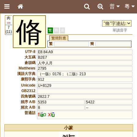
普
粵
肉
脩
130
7
繁
簡
港
單讀音字
(11)
繁簡對應
繁
簡
UTF-8
E8 84 A9
大五碼
B2E7
倉頡碼
人中人月
Matthews
2795
漢語大字典
（一版）0176；（二版）213
康熙字典
912
Unicode
U+8129
GB2312
四角號碼
2822.7
頻序 A/B
5353
5422
頻次 A/B
8
--
普通話
t
i
o
x
i
小篆