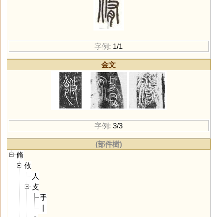
字例:
1/1
金文
字例:
3/3
(部件樹)
脩
攸
人
攴
手
丨