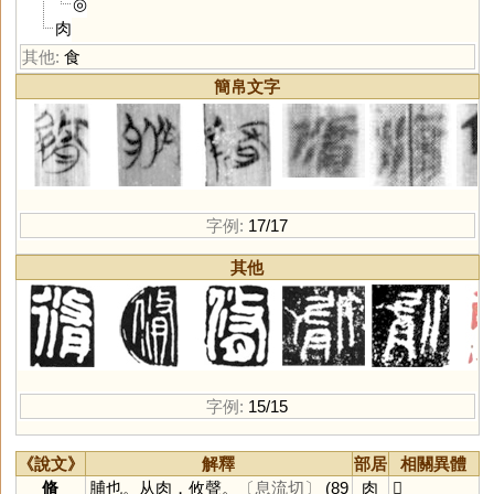
◎
肉
其他:
食
簡帛文字
字例:
17/17
其他
字例:
15/15
《說文》
解釋
部居
相關異體
脩
脯也。从肉，攸聲。
〔息流切〕
(89
肉
𠋛