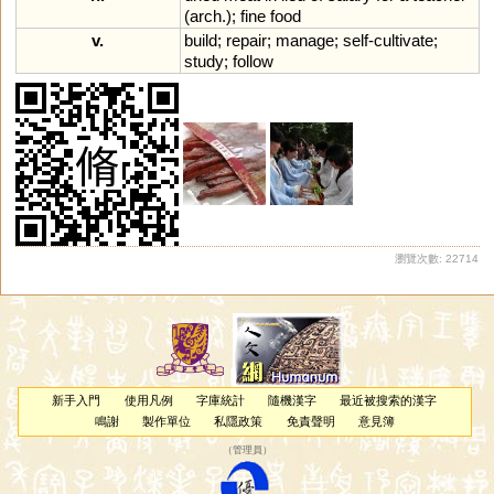
(
arch
.);
fine
food
v.
build
;
repair
;
manage
;
self
-
cultivate
;
study
;
follow
瀏覽次數: 22714
新手入門
使用凡例
字庫統計
隨機漢字
最近被搜索的漢字
鳴謝
製作單位
私隱政策
免責聲明
意見簿
（
管理員
）