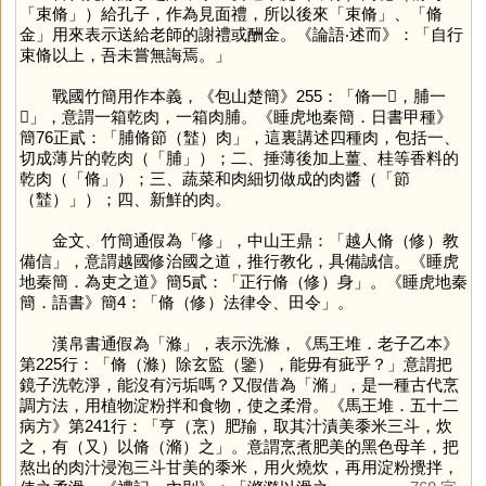
「束脩」）給孔子，作為見面禮，所以後來「束脩」、「脩
金」用來表示送給老師的謝禮或酬金。《論語‧述而》：「自行
束脩以上，吾未嘗無誨焉。」
戰國竹簡用作本義，《包山楚簡》255：「脩一𥸡，脯一
𥸡」，意謂一箱乾肉，一箱肉脯。《睡虎地秦簡．日書甲種》
簡76正貳：「脯脩節（䪡）肉」，這裏講述四種肉，包括一、
切成薄片的乾肉（「
脯
」）；二、捶薄後加上薑、桂等香料的
乾肉（「
脩
」）；三、蔬菜和肉細切做成的肉醬（「節
（䪡）」）；四、新鮮的肉。
金文、竹簡通假為「
修
」，中山王鼎：「越人脩（修）教
備信」，意謂越國修治國之道，推行教化，具備誠信。《睡虎
地秦簡．為吏之道》簡5貳：「正行脩（修）身」。《睡虎地秦
簡．語書》簡4：「脩（修）法律令、田令」。
漢帛書通假為「
滌
」，表示洗滌，《馬王堆．老子乙本》
第225行：「脩（滌）除玄監（鑒），能毋有疵乎？」意謂把
鏡子洗乾淨，能沒有污垢嗎？又假借為「
滫
」，是一種古代烹
調方法，用植物淀粉拌和食物，使之柔滑。《馬王堆．五十二
病方》第241行：「亨（烹）肥羭，取其汁漬美黍米三斗，炊
之，有（又）以脩（滫）之」。意謂烹煮肥美的黑色母羊，把
熬出的肉汁浸泡三斗甘美的黍米，用火燒炊，再用淀粉攪拌，