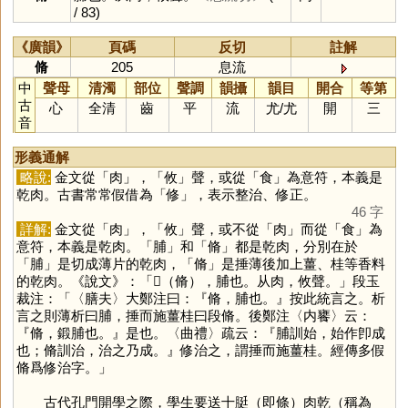
/ 83)
《廣韻》
頁碼
反切
註解
脩
205
息流
中
聲母
清濁
部位
聲調
韻攝
韻目
開合
等第
古
心
全清
齒
平
流
尤
/
尤
開
三
音
形義通解
略說:
金文從「
肉
」，「
攸
」聲，或從「
食
」為意符，本義是
乾肉。古書常常假借為「
修
」，表示整治、修正。
46 字
詳解:
金文從「
肉
」，「
攸
」聲，或不從「
肉
」而從「
食
」為
意符，本義是乾肉。「
脯
」和「
脩
」都是乾肉，分別在於
「
脯
」是切成薄片的乾肉，「
脩
」是捶薄後加上薑、桂等香料
的乾肉。《說文》：「𠋛（脩），脯也。从肉，攸聲。」段玉
裁注：「〈膳夫〉大鄭注曰：『脩，脯也。』按此統言之。析
言之則薄析曰脯，捶而施薑桂曰段脩。後鄭注〈内饔〉云：
『脩，鍛脯也。』是也。〈曲禮〉疏云：『脯訓始，始作卽成
也；脩訓治，治之乃成。』修治之，謂捶而施薑桂。經傳多假
脩爲修治字。」
古代孔門開學之際，學生要送十脡（即條）肉乾（稱為