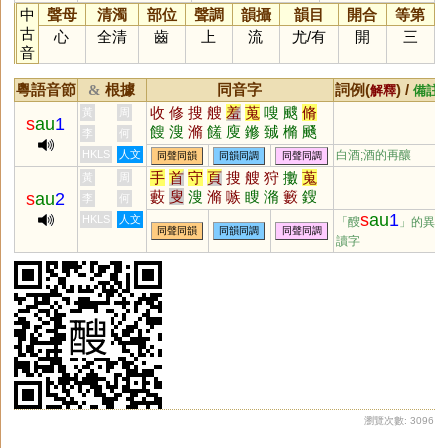
中
聲母
清濁
部位
聲調
韻攝
韻目
開合
等第
古
心
全清
齒
上
流
尤
/
有
開
三
音
粵語音節
根據
同音字
詞例(
) /
&
解釋
備註
收
修
搜
艘
羞
蒐
嗖
颼
脩
黃
周
s
au
1
餿
溲
滫
饈
廋
鎀
臹
樇
颾
李
何
騪
蓨
鱐
鎪
糔
鄋
獀
HKLS
人文
白酒;酒的再釀
同聲同韻
同韻同調
同聲同調
手
首
守
頁
搜
艘
狩
擻
蒐
黃
周
藪
叟
溲
滫
嗾
瞍
潃
籔
鎪
s
au
2
李
何
謏
艏
棷
s
au
1
HKLS
人文
「醙
」的異
同聲同韻
同韻同調
同聲同調
讀字
瀏覽次數: 3096