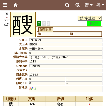
普
粵
酉
醙
164
10
繁
簡
港
異讀字
(17)
繁簡對應
繁
簡
UTF-8
E9 86 99
大五碼
EEC8
倉頡碼
一田竹難水
Matthews
0
漢語大字典
（一版）3593；（二版）3828
康熙字典
1213
Unicode
U+9199
GB2312
四角號碼
1764.7
頻序 A/B
0
--
頻次 A/B
0
--
普通話
s
u
《廣韻》
頁碼
反切
註解
醙
324
息有