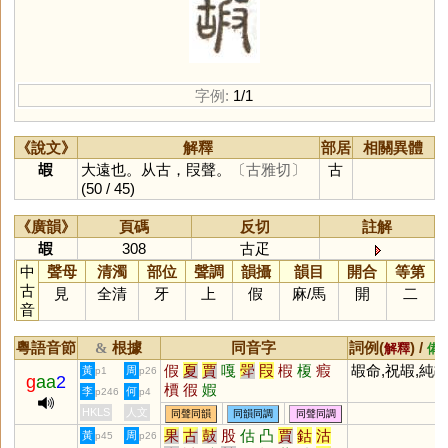
字例:
1/1
《說文》
解釋
部居
相關異體
嘏
大遠也。从古，叚聲。
〔古雅切〕
古
(50 / 45)
《廣韻》
頁碼
反切
註解
嘏
308
古疋
中
聲母
清濁
部位
聲調
韻攝
韻目
開合
等第
古
見
全清
牙
上
假
麻
/
馬
開
二
音
粵語音節
根據
同音字
詞例(
) /
&
解釋
備
假
夏
賈
嘎
斝
叚
椵
榎
瘕
嘏命,祝嘏,純
黃
周
p1
p26
g
aa
2
檟
徦
婽
李
何
p246
p4
HKLS
人文
同聲同韻
同韻同調
同聲同調
果
古
鼓
股
估
凸
賈
鈷
沽
黃
周
p45
p26