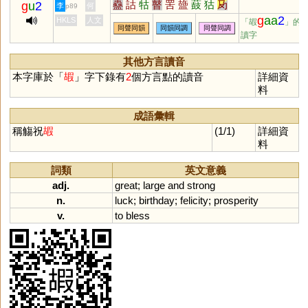
蠱
詁
牯
瞽
罟
䀇
薣
狜
夃
g
u
2
李
何
p89
盬
蛌
臌
羖
g
aa
2
HKLS
人文
「嘏
」的
同聲同韻
同韻同調
同聲同調
讀字
其他方言讀音
本字庫於「
嘏
」字下錄有
2
個方言點的讀音
詳細資
料
成語彙輯
稱觴祝
嘏
(1/1)
詳細資
料
詞類
英文意義
adj.
great
;
large
and
strong
n.
luck
;
birthday
;
felicity
;
prosperity
v.
to
bless