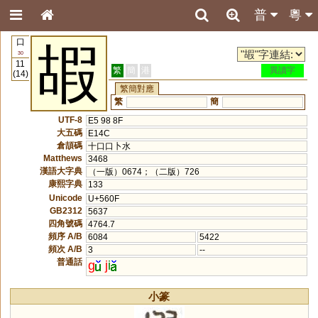
普
粵
口
嘏
30
11
繁
簡
港
異讀字
(14)
繁簡對應
繁
簡
UTF-8
E5 98 8F
大五碼
E14C
倉頡碼
十口口卜水
Matthews
3468
漢語大字典
（一版）0674；（二版）726
康熙字典
133
Unicode
U+560F
GB2312
5637
四角號碼
4764.7
頻序 A/B
6084
5422
頻次 A/B
3
--
普通話
g
j
i
小篆